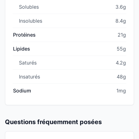
Solubles
3.6g
Insolubles
8.4g
Protéines
21g
Lipides
55g
Saturés
4.2g
Insaturés
48g
Sodium
1mg
Questions fréquemment posées