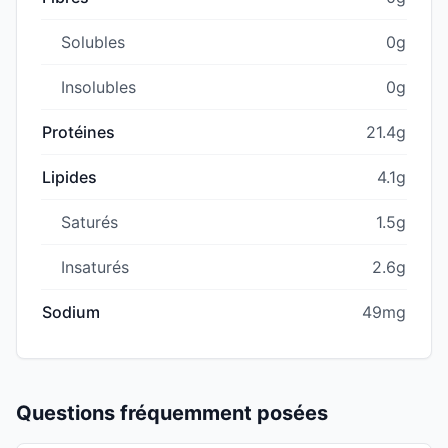
Solubles
0g
Insolubles
0g
Protéines
21.4g
Lipides
4.1g
Saturés
1.5g
Insaturés
2.6g
Sodium
49mg
Questions fréquemment posées