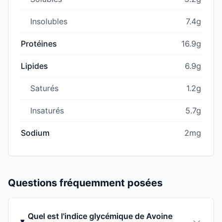
Insolubles
7.4g
Protéines
16.9g
Lipides
6.9g
Saturés
1.2g
Insaturés
5.7g
Sodium
2mg
Questions fréquemment posées
Quel est l'indice glycémique de Avoine