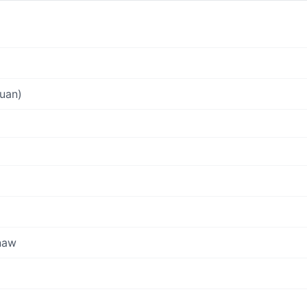
uan)
naw