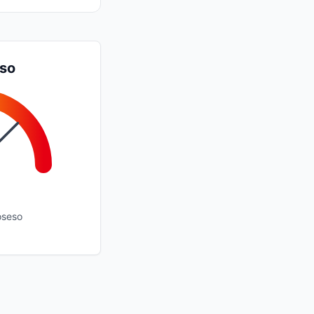
so
oseso