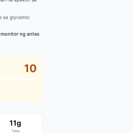
e sa glycemic
monitor ng antas
10
11g
Taba