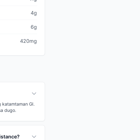
4g
6g
420mg
ng katamtaman GI.
sa dugo.
istance?