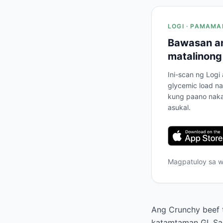
LOGI · PAMAMA
Bawasan an
matalinong
Ini-scan ng Logi
glycemic load na
kung paano naka
asukal.
Magpatuloy sa 
Ang Crunchy beef t
katamtaman GI. Sa