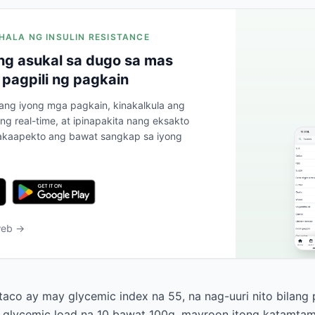
HALA NG INSULIN RESISTANCE
g asukal sa dugo sa mas
 pagpili ng pagkain
 ang iyong mga pagkain, kinakalkula ang
ng real-time, at ipinapakita nang eksakto
kaapekto ang bawat sangkap sa iyong
web →
aco ay may glycemic index na 55, na nag-uuri nito bilang
 glycemic load na 10 bawat 100g, mayroon itong katamtam