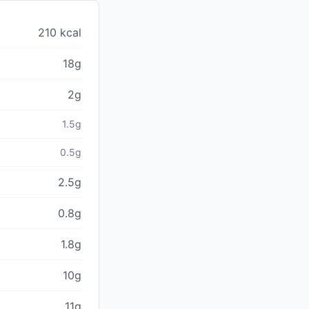
210 kcal
18g
2g
1.5g
0.5g
2.5g
0.8g
1.8g
10g
11g