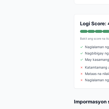
Logi Score:
Bakit ang score na it
✓
Naglalaman ng 
✓
Nagbibigay ng 
✓
May kasamang
✗
Katamtamang a
✗
Mataas na nila
✗
Naglalaman ng 
Impormasyon s