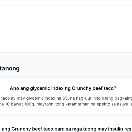
Itanong
Ano ang glycemic index ng Crunchy beef taco?
taco ay may glycemic index na 55, na nag-uuri nito bilang pagkai
 na 10 bawat 100g, mayroon itong katamtaman na epekto sa asukal 
ang Crunchy beef taco para sa mga taong may insulin res