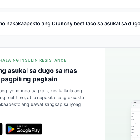
no nakakaapekto ang Crunchy beef taco sa asukal sa dug
HALA NG INSULIN RESISTANCE
g asukal sa dugo sa mas
 pagpili ng pagkain
 ang iyong mga pagkain, kinakalkula ang
ng real-time, at ipinapakita nang eksakto
kaapekto ang bawat sangkap sa iyong