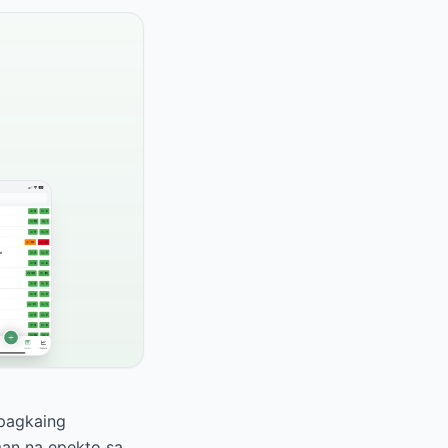
 pagkaing
an na epekto sa