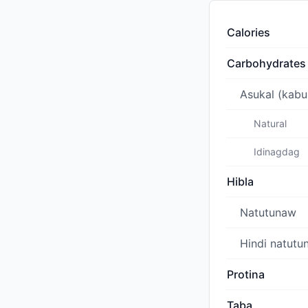
Calories
Carbohydrates
Asukal (kabu
Natural
Idinagdag
Hibla
Natutunaw
Hindi natutu
Protina
Taba