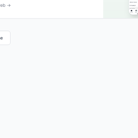
web →
me