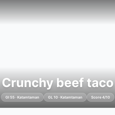
Crunchy beef taco
GI 55 · Katamtaman
GL 10 · Katamtaman
Score 4/10