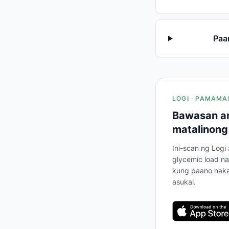
Paa
LOGI · PAMAMA
Bawasan an
matalinong
Ini-scan ng Logi
glycemic load na
kung paano naka
asukal.