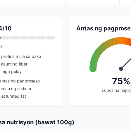
 4/10
Antas ng pagprose
o?
protina mula sa baka
kaunting fiber
 mga gulay
75%
ntas ng pagproseso
laman ng sodium
Lubos na napr
saturated fat
a nutrisyon (bawat 100g)