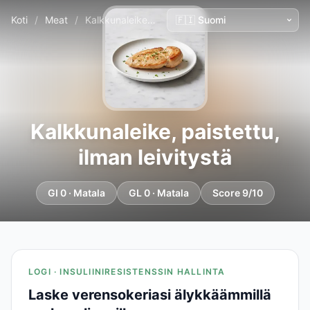
Koti
/
Meat
/
Kalkkunaleike, paistettu, ilman leivitystä
Kalkkunaleike, paistettu,
ilman leivitystä
GI 0 · Matala
GL 0 · Matala
Score 9/10
LOGI · INSULIINIRESISTENSSIN HALLINTA
Laske verensokeriasi älykkäämmillä