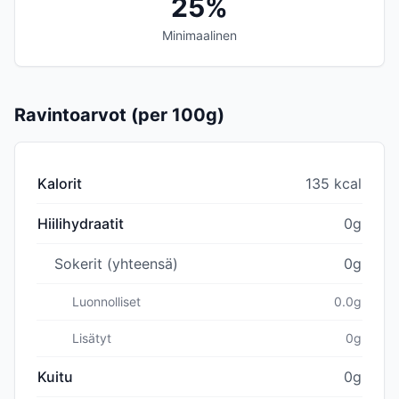
25%
Minimaalinen
Ravintoarvot (per 100g)
Kalorit
135 kcal
Hiilihydraatit
0g
Sokerit (yhteensä)
0g
Luonnolliset
0.0g
Lisätyt
0g
Kuitu
0g