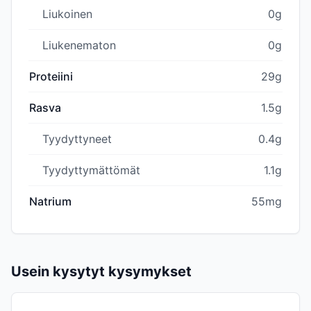
Liukoinen
0g
Liukenematon
0g
Proteiini
29g
Rasva
1.5g
Tyydyttyneet
0.4g
Tyydyttymättömät
1.1g
Natrium
55mg
Usein kysytyt kysymykset