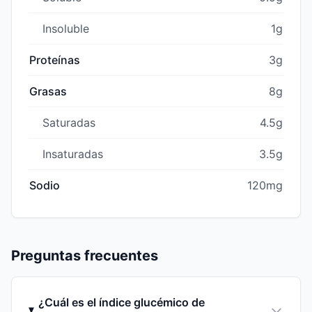
Insoluble
1g
Proteínas
3g
Grasas
8g
Saturadas
4.5g
Insaturadas
3.5g
Sodio
120mg
Preguntas frecuentes
¿Cuál es el índice glucémico de