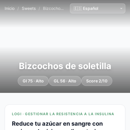
Inicio
/
Sweets
/
Bizcochos de soletilla
Bizcochos de soletilla
GI 75 · Alto
GL 56 · Alto
Score 2/10
LOGI · GESTIONAR LA RESISTENCIA A LA INSULINA
Reduce tu azúcar en sangre con