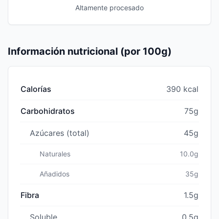
Altamente procesado
Información nutricional (por 100g)
Calorías
390 kcal
Carbohidratos
75g
Azúcares (total)
45g
Naturales
10.0g
Añadidos
35g
Fibra
1.5g
Soluble
0.5g