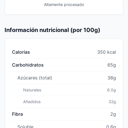
Altamente procesado
Información nutricional (por 100g)
Calorías
350 kcal
Carbohidratos
65g
Azúcares (total)
38g
Naturales
6.0g
Añadidos
32g
Fibra
2g
Soluble
0.6g