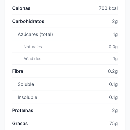
Calorías
700 kcal
Carbohidratos
2g
Azúcares (total)
1g
Naturales
0.0g
Añadidos
1g
Fibra
0.2g
Soluble
0.1g
Insoluble
0.1g
Proteínas
2g
Grasas
75g