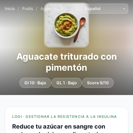
Inicio
/
Fruits
/
Aguacate triturado con pimentón
Aguacate triturado con
pimentón
GI 10 · Bajo
GL 1 · Bajo
Score 9/10
LOGI · GESTIONAR LA RESISTENCIA A LA INSULINA
Reduce tu azúcar en sangre con