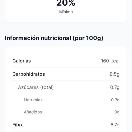
20%
Mínimo
Información nutricional (por 100g)
Calorías
160 kcal
Carbohidratos
8.5g
Azúcares (total)
0.7g
Naturales
0.7g
Añadidos
0g
Fibra
6.7g