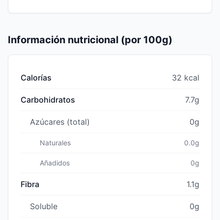
Información nutricional (por 100g)
Calorías
32 kcal
Carbohidratos
7.7g
Azúcares (total)
0g
Naturales
0.0g
Añadidos
0g
Fibra
1.1g
Soluble
0g