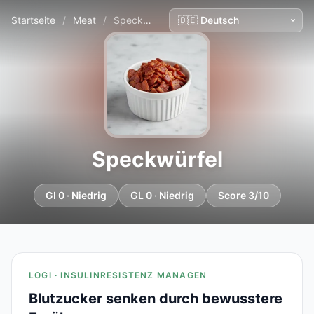
Startseite
/
Meat
/
Speckwürfel
Speckwürfel
GI 0 · Niedrig
GL 0 · Niedrig
Score 3/10
LOGI · INSULINRESISTENZ MANAGEN
Blutzucker senken durch bewusstere