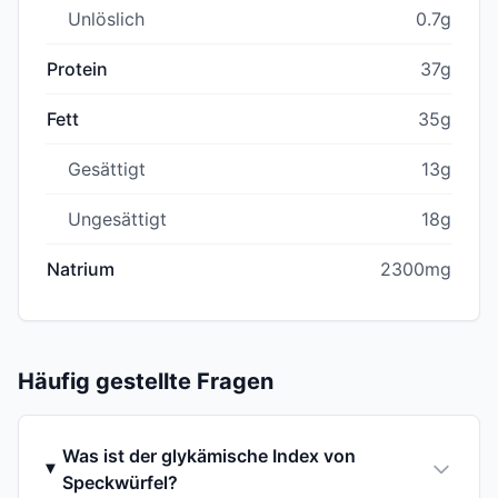
Unlöslich
0.7g
Protein
37g
Fett
35g
Gesättigt
13g
Ungesättigt
18g
Natrium
2300mg
Häufig gestellte Fragen
Was ist der glykämische Index von
Speckwürfel?