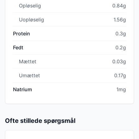
Opløselig
0.84g
Uopløselig
1.56g
Protein
0.3g
Fedt
0.2g
Mættet
0.03g
Umættet
0.17g
Natrium
1mg
Ofte stillede spørgsmål