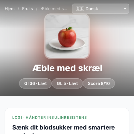
Hjem
/
Fruits
/
Æble med skræl
Æble med skræl
GI 36 · Lavt
GL 5 · Lavt
Score 8/10
LOGI · HÅNDTER INSULINRESISTENS
Sænk dit blodsukker med smartere