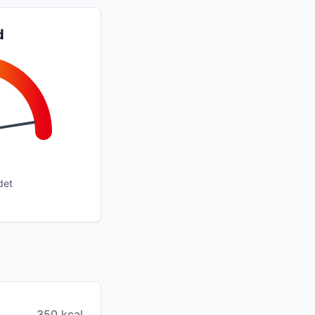
d
det
350 kcal