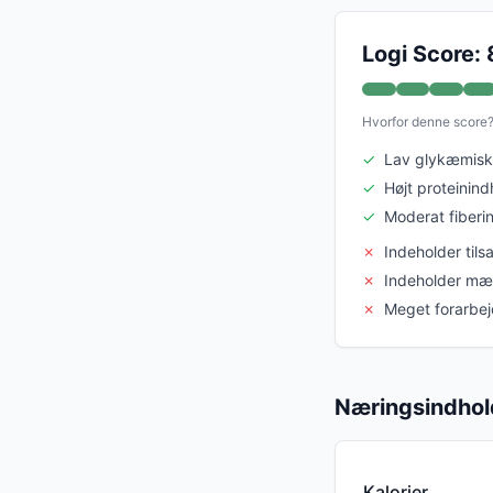
Logi Score: 
Hvorfor denne score
✓
Lav glykæmisk 
✓
Højt proteinind
✓
Moderat fiberi
✗
Indeholder tils
✗
Indeholder mæt
✗
Meget forarbej
Næringsindhol
Kalorier