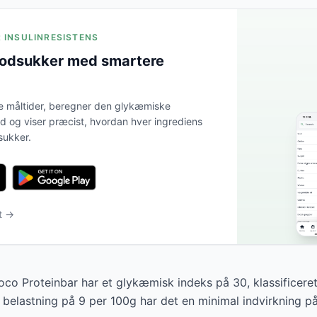
R INSULINRESISTENS
lodsukker med smartere
e måltider, beregner den glykæmiske
tid og viser præcist, hvordan hver ingrediens
sukker.
t →
co Proteinbar har et glykæmisk indeks på 30, klassificere
elastning på 9 per 100g har det en minimal indvirkning på