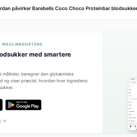
rdan påvirker Barebells Coco Choco Proteinbar blodsukke
R INSULINRESISTENS
lodsukker med smartere
e måltider, beregner den glykæmiske
tid og viser præcist, hvordan hver ingrediens
sukker.
t →