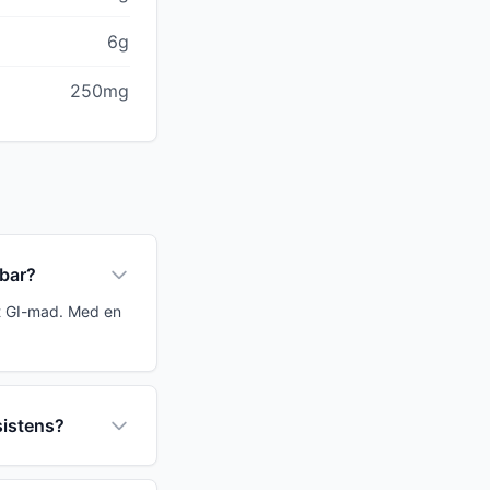
6g
250mg
nbar?
vt GI-mad. Med en
sistens?