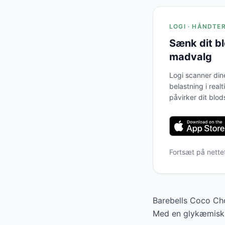
LOGI · HÅNDTE
Sænk dit b
madvalg
Logi scanner din
belastning i real
påvirker dit blod
Fortsæt på nette
Barebells Coco Cho
Med en glykæmisk b