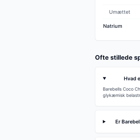
Umættet
Natrium
Ofte stillede 
Hvad e
Barebells Coco Ch
glykæmisk belastn
Er Barebe