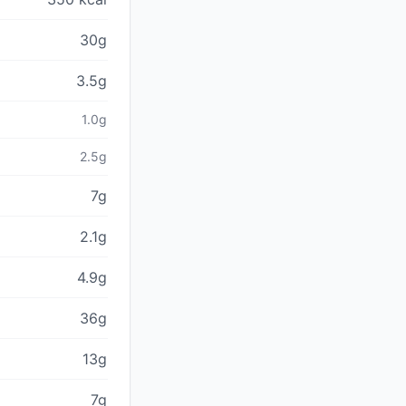
30g
3.5g
1.0g
2.5g
7g
2.1g
4.9g
36g
13g
7g