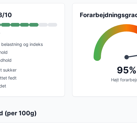
8/10
Forarbejdningsgra
?
belastning og indeks
hold
ndhold
95%
at sukker
tet fedt
Højt forarbej
det
d (per 100g)