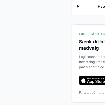
Hvo
LOGI · HÅNDTE
Sænk dit b
madvalg
Logi scanner din
belastning i real
påvirker dit blod
Fortsæt på nette