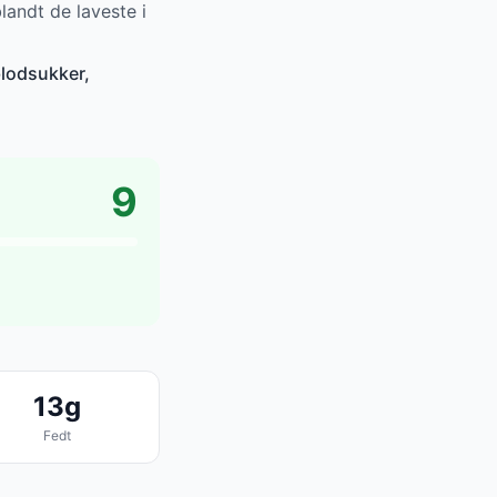
andt de laveste i
blodsukker,
9
13g
Fedt