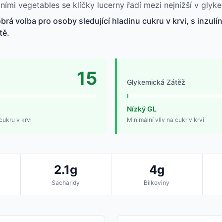
tními vegetables se klíčky lucerny řadí mezi nejnižší v gly
obrá volba pro osoby sledující hladinu cukru v krvi, s inzul
tě.
15
Glykemická Zátěž
Nízký GL
cukru v krvi
Minimální vliv na cukr v krvi
2.1g
4g
Sacharidy
Bílkoviny