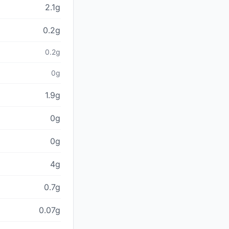
2.1g
0.2g
0.2g
0g
1.9g
0g
0g
4g
0.7g
0.07g