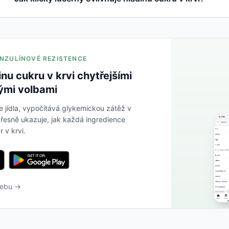
 INZULÍNOVÉ REZISTENCE
inu cukru v krvi chytřejšími
ými volbami
e jídla, vypočítává glykemickou zátěž v
řesně ukazuje, jak každá ingredience
r v krvi.
webu →