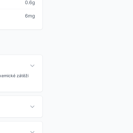
0.6g
6mg
ykemické zátěži