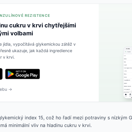
 INZULÍNOVÉ REZISTENCE
inu cukru v krvi chytřejšími
ými volbami
e jídla, vypočítává glykemickou zátěž v
řesně ukazuje, jak každá ingredience
r v krvi.
webu →
glykemický index 15, což ho řadí mezi potraviny s nízkým G
má minimální vliv na hladinu cukru v krvi.