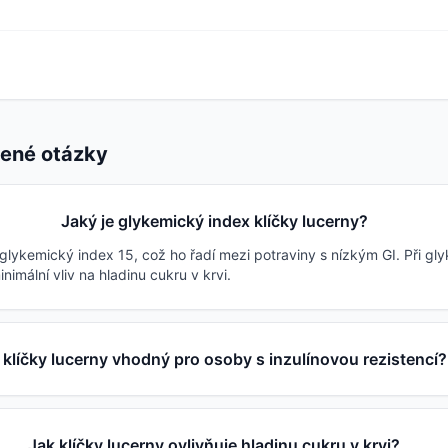
dené otázky
Jaký je glykemický index klíčky lucerny?
 glykemický index 15, což ho řadí mezi potraviny s nízkým GI. Při gl
imální vliv na hladinu cukru v krvi.
 klíčky lucerny vhodný pro osoby s inzulínovou rezistencí?
Jak klíčky lucerny ovlivňuje hladinu cukru v krvi?