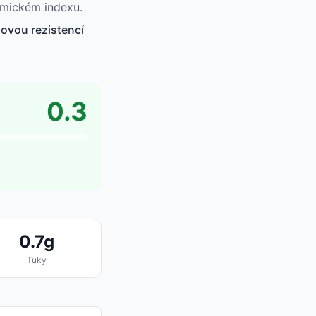
kemickém indexu.
ínovou rezistencí
0.3
0.7g
Tuky