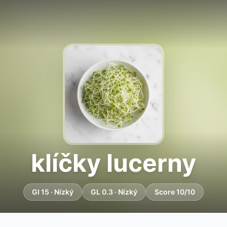
klíčky lucerny
GI 15 · Nízký
GL 0.3 · Nízký
Score 10/10