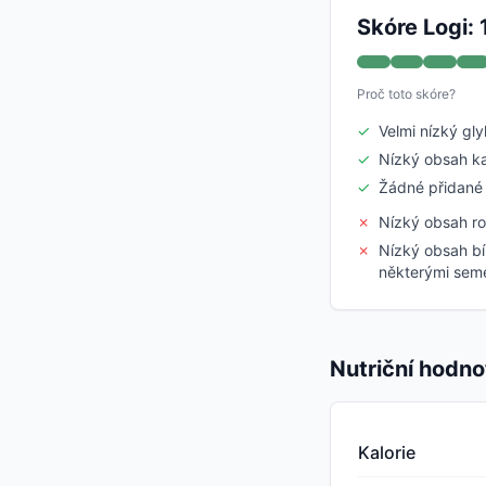
Skóre Logi:
Proč toto skóre?
✓
Velmi nízký gl
✓
Nízký obsah ka
✓
Žádné přidané 
✗
Nízký obsah ro
✗
Nízký obsah bí
některými sem
Nutriční hodno
Kalorie