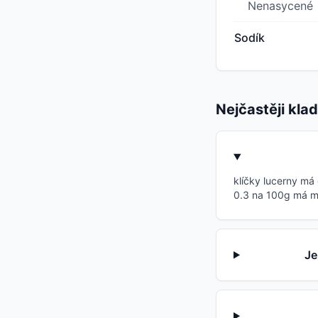
Nenasycené
Sodík
Nejčastěji kla
klíčky lucerny má
0.3 na 100g má min
Je