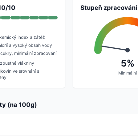
 10/10
Stupeň zpracování
ykemický index a zátěž
lorií a vysoký obsah vody
cukry, minimální zpracování
5%
zpustné vlákniny
lkovin ve srovnání s
Minimální
eny
ty (na 100g)