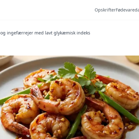
Opskrifter
Fødevared
og ingefærrejer med lavt glykæmisk indeks