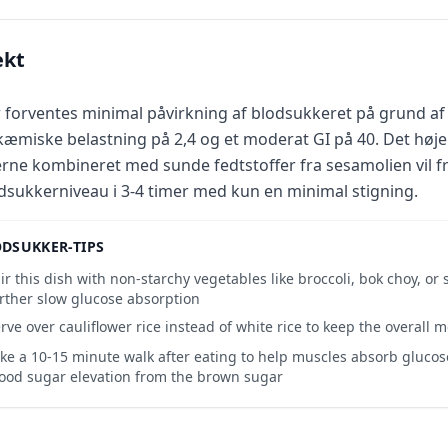
ekt
 forventes minimal påvirkning af blodsukkeret på grund af
kæmiske belastning på 2,4 og et moderat GI på 40. Det høje
erne kombineret med sunde fedtstoffer fra sesamolien vil f
dsukkerniveau i 3-4 timer med kun en minimal stigning.
DSUKKER-TIPS
ir this dish with non-starchy vegetables like broccoli, bok choy, or
rther slow glucose absorption
rve over cauliflower rice instead of white rice to keep the overall 
ke a 10-15 minute walk after eating to help muscles absorb gluco
ood sugar elevation from the brown sugar