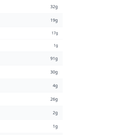
32g
19g
17g
1g
91g
30g
4g
26g
2g
1g