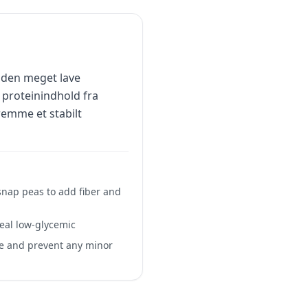
 den meget lave
 proteinindhold fra
remme et stabilt
 snap peas to add fiber and
meal low-glycemic
se and prevent any minor