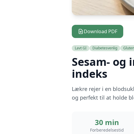
Download PDF
Lavt GI
Diabetesvenlig
Gluten
Sesam- og 
indeks
Lækre rejer i en blodsuk
og perfekt til at holde b
30 min
Forberedelsestid