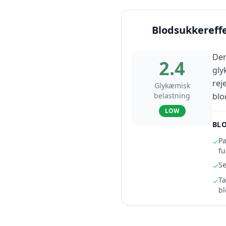
Blodsukkereff
Der
2.4
gly
rej
Glykæmisk
belastning
blo
LOW
BLO
Pa
✓
fu
Se
✓
Ta
✓
bl