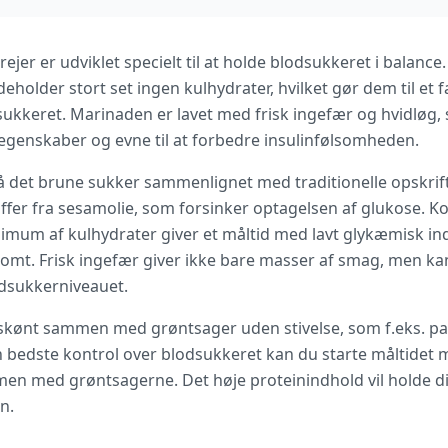
jer er udviklet specielt til at holde blodsukkeret i balance. 
deholder stort set ingen kulhydrater, hvilket gør dem til et f
sukkeret. Marinaden er lavet med frisk ingefær og hvidløg,
egenskaber og evne til at forbedre insulinfølsomheden.
på det brune sukker sammenlignet med traditionelle opskrift
er fra sesamolie, som forsinker optagelsen af glukose. Ko
imum af kulhydrater giver et måltid med lavt glykæmisk inde
dsomt. Frisk ingefær giver ikke bare masser af smag, men ka
dsukkerniveauet.
skønt sammen med grøntsager uden stivelse, som f.eks. pak 
n bedste kontrol over blodsukkeret kan du starte måltidet m
men med grøntsagerne. Det høje proteinindhold vil holde di
n.