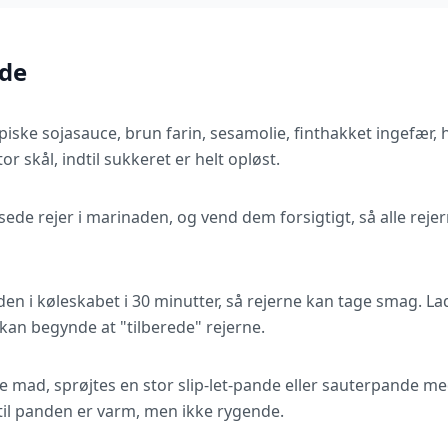
de
iske sojasauce, brun farin, sesamolie, finthakket ingefær, h
 skål, indtil sukkeret er helt opløst.
ede rejer i marinaden, og vend dem forsigtigt, så alle reje
l den i køleskabet i 30 minutter, så rejerne kan tage smag. 
kan begynde at "tilberede" rejerne.
lave mad, sprøjtes en stor slip-let-pande eller sauterpande m
til panden er varm, men ikke rygende.