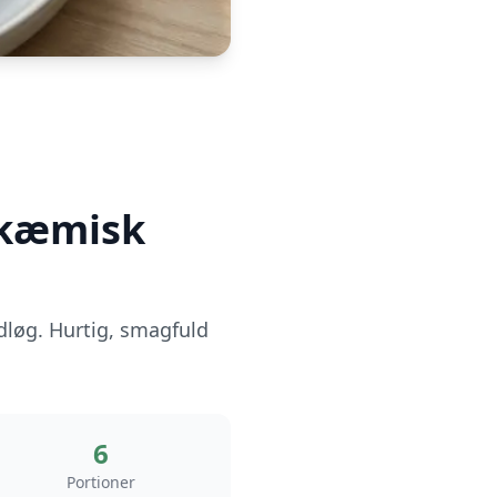
ykæmisk
dløg. Hurtig, smagfuld
6
Portioner