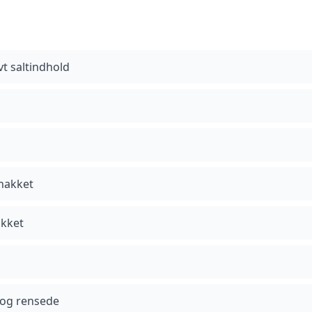
t saltindhold
thakket
akket
e og rensede