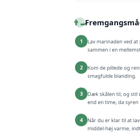
👨‍🍳
Fremgangsmå
1
Lav marinaden ved at p
sammen i en mellemstor
2
Kom de pillede og rens
smagfulde blanding.
3
Dæk skålen til, og sti
end en time, da syren 
4
Når du er klar til at 
middel-høj varme, ind