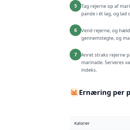
5
Tag rejerne op af ma
pande i ét lag, og lad 
6
Vend rejerne, og hæld
gennemstegte, og marin
7
Anret straks rejerne 
marinade. Serveres va
indeks.
📊
Ernæring per 
Kalorier