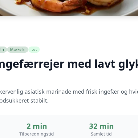
fri
Mælkefri
Let
ingefærrejer med lavt gl
kervenlig asiatisk marinade med frisk ingefær og hvi
lodsukkeret stabilt.
2 min
32 min
Tilberedningstid
Samlet tid