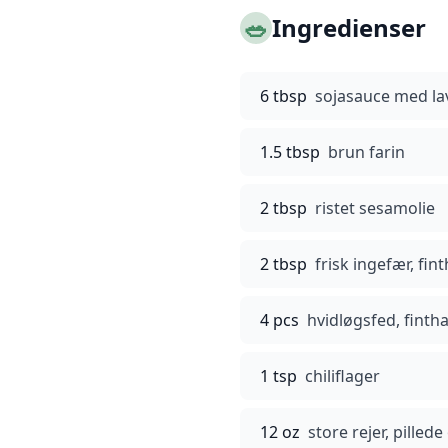
🥗
Ingredienser
6 tbsp
sojasauce med lav
1.5 tbsp
brun farin
2 tbsp
ristet sesamolie
2 tbsp
frisk ingefær, fin
4 pcs
hvidløgsfed, finth
1 tsp
chiliflager
12 oz
store rejer, pilled