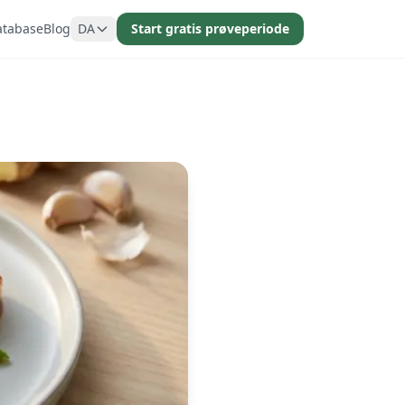
atabase
Blog
DA
Start gratis prøveperiode