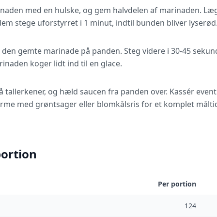
rinaden med en hulske, og gem halvdelen af marinaden. Læ
dem stege uforstyrret i 1 minut, indtil bunden bliver lyserød
 den gemte marinade på panden. Steg videre i 30-45 sekunder
aden koger lidt ind til en glace.
på tallerkener, og hæld saucen fra panden over. Kassér eve
rme med grøntsager eller blomkålsris for et komplet målt
portion
Per portion
124