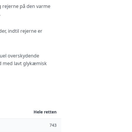
g rejerne på den varme
.
, indtil rejerne er
ntuel overskydende
id med lavt glykæmisk
Hele retten
743