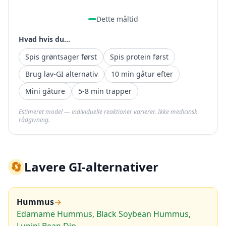
Dette måltid
Hvad hvis du...
Spis grøntsager først
Spis protein først
Brug lav-GI alternativ
10 min gåtur efter
Mini gåture
5-8 min trapper
Estimeret model — individuelle reaktioner varierer. Ikke medicinsk
rådgivning.
🔄
Lavere GI-alternativer
Hummus
→
Edamame Hummus, Black Soybean Hummus,