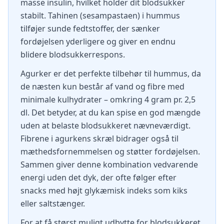
masse insulin, hvilket holder dit blodsukker
stabilt. Tahinen (sesampastaen) i hummus
tilføjer sunde fedtstoffer, der sænker
fordøjelsen yderligere og giver en endnu
blidere blodsukkerrespons.
Agurker er det perfekte tilbehør til hummus, da
de næsten kun består af vand og fibre med
minimale kulhydrater – omkring 4 gram pr. 2,5
dl. Det betyder, at du kan spise en god mængde
uden at belaste blodsukkeret nævneværdigt.
Fibrene i agurkens skræl bidrager også til
mæthedsfornemmelsen og støtter fordøjelsen.
Sammen giver denne kombination vedvarende
energi uden det dyk, der ofte følger efter
snacks med højt glykæmisk indeks som kiks
eller saltstænger.
For at få størst muligt udbytte for blodsukkeret