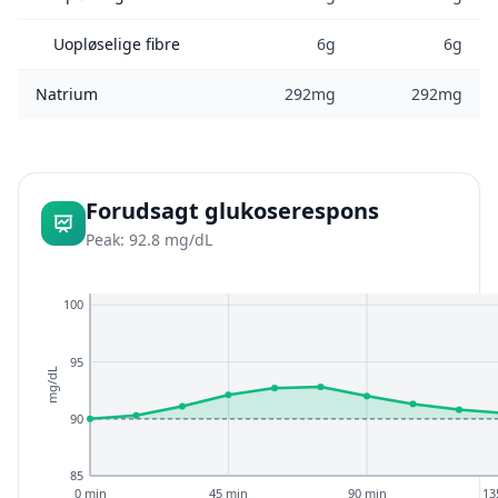
Uopløselige fibre
6g
6g
Natrium
292mg
292mg
Forudsagt glukoserespons
Peak: 92.8 mg/dL
100
95
mg/dL
90
85
0 min
45 min
90 min
13