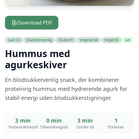
Download PDF
Lavt GI
Diabetesvenlig
Glutenfri
Vegetarisk
Vegansk
Let
Hummus med
agurkeskiver
En blodsukkervenlig snack, der kombinerer
proteinrig hummus med hydrerende agurk for
stabil energi uden blodsukkerstigninger.
3 min
0 min
3 min
1
Forberedelsestid
Tilberedningstid
Samlet tid
Portioner