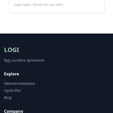
Ingen spam. Afmeld når som helst.
LOGI
Byg sundere spisevaner
Explore
Fødevaredatabase
Opskrifter
Blog
Company