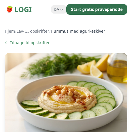
LOGI
DA
Start gratis prøveperiode
Hjem
/
Lav-GI opskrifter
/
Hummus med agurkeskiver
← Tilbage til opskrifter