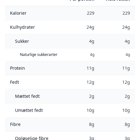
Kalorier
229
229
Kulhydrater
24g
24g
Sukker
4g
4g
Naturlige sukkerarter
4g
4g
Protein
11g
11g
Fedt
12g
12g
Mættet fedt
2g
2g
Umættet fedt
10g
10g
Fibre
8g
8g
Opløselige fibre
3g
3g