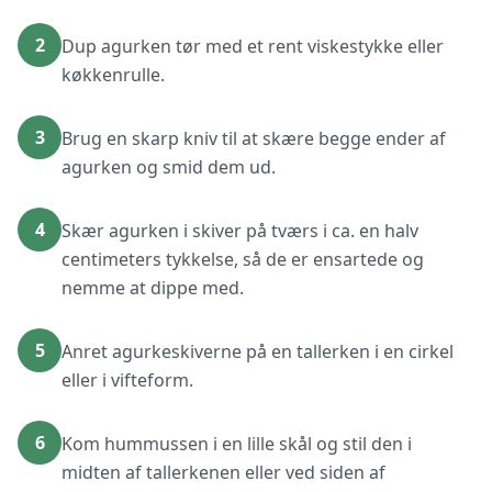
2
Dup agurken tør med et rent viskestykke eller
køkkenrulle.
3
Brug en skarp kniv til at skære begge ender af
agurken og smid dem ud.
4
Skær agurken i skiver på tværs i ca. en halv
centimeters tykkelse, så de er ensartede og
nemme at dippe med.
5
Anret agurkeskiverne på en tallerken i en cirkel
eller i vifteform.
6
Kom hummussen i en lille skål og stil den i
midten af tallerkenen eller ved siden af