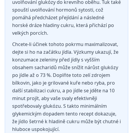
uvolňování glukózy do krevního oběhu. Tuk také
spouští uvolňování hormonů sytosti, což
pomáhá předcházet přejídání a následné
horské dráze hladiny cukru, která přichází po
velkých porcích.
Chcete-li účinek tohoto pokrmu maximalizovat,
dejte si ho na začátku jídla. Výzkumy ukazují, že
konzumace zeleniny před jídly s vyšším
obsahem sacharidů může snížit nárůst glukózy
po jídle až o 73 %. Doplňte toto zelí zdrojem
bílkovin, jako je grilované kuře nebo ryba, pro
další stabilizaci cukru, a po jídle se jděte na 10
minut projít, aby vaše svaly efektivněji
spotřebovaly glukózu. S takto minimálním
glykemickým dopadem tento recept dokazuje,
že jídlo šetrné k hladině cukru může být chutné i
hluboce uspokojující.