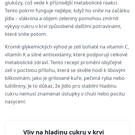
glukózy, což vede k příznivější metabolické reakci.
Tento pokrm funguje nejlépe, když ho sníte na začátku
jídla – vláknina a objem zeleniny pomohou zmírnit
výkyvy cukru v krvi způsobené dalšími potravinami,
které sníte potom.
Kromě glykemických výhod je zelí bohaté na vitamín C,
vitamín K a silné antioxidanty, které podporují celkové
metabolické zdraví. Tento recept promění obyčejné
zelí v poctivou přílohu, která se skvěle hodí k libovým
bílkovinám, jako je grilované kuře, pečená ryba nebo
luštěniny. Je to důkaz, že jídlo pro stabilní hladinu
cukru nemusí znamenat ústupky v chuti nebo pocitu
nasycení.
Vliv na hladinu cukru v krvi