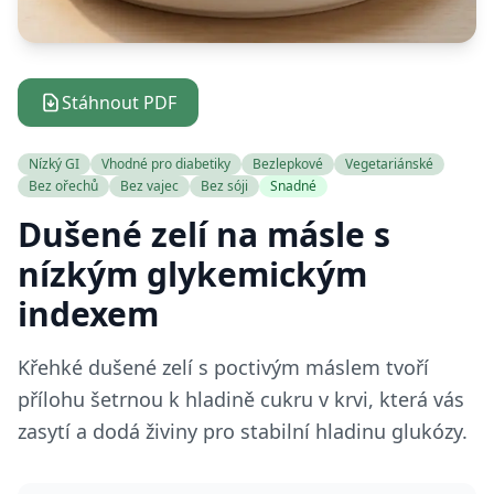
Stáhnout PDF
Nízký GI
Vhodné pro diabetiky
Bezlepkové
Vegetariánské
Bez ořechů
Bez vajec
Bez sóji
Snadné
Dušené zelí na másle s
nízkým glykemickým
indexem
Křehké dušené zelí s poctivým máslem tvoří
přílohu šetrnou k hladině cukru v krvi, která vás
zasytí a dodá živiny pro stabilní hladinu glukózy.