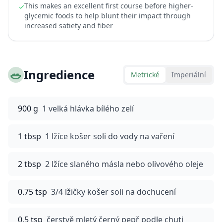
This makes an excellent first course before higher-
✓
glycemic foods to help blunt their impact through
increased satiety and fiber
🥗
Ingredience
Metrické
Imperiální
900 g
1 velká hlávka bílého zelí
1 tbsp
1 lžíce košer soli do vody na vaření
2 tbsp
2 lžíce slaného másla nebo olivového oleje
0.75 tsp
3/4 lžičky košer soli na dochucení
0.5 tsp
čerstvě mletý černý pepř podle chuti