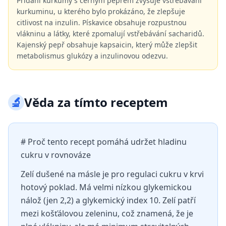
Přidání kurkumy s černým pepřem zvyšuje vstřebávání
kurkuminu, u kterého bylo prokázáno, že zlepšuje
citlivost na inzulin. Pískavice obsahuje rozpustnou
vlákninu a látky, které zpomalují vstřebávání sacharidů.
Kajenský pepř obsahuje kapsaicin, který může zlepšit
metabolismus glukózy a inzulinovou odezvu.
🔬
Věda za tímto receptem
# Proč tento recept pomáhá udržet hladinu
cukru v rovnováze
Zelí dušené na másle je pro regulaci cukru v krvi
hotový poklad. Má velmi nízkou glykemickou
nálož (jen 2,2) a glykemický index 10. Zelí patří
mezi košťálovou zeleninu, což znamená, že je