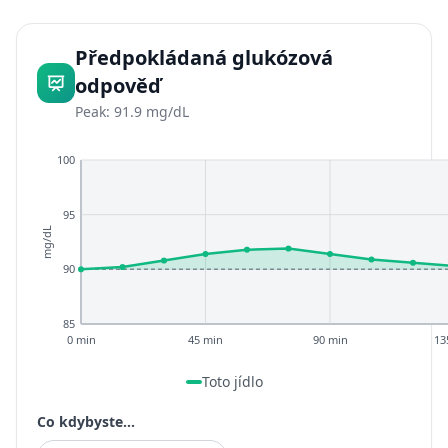
Předpokládaná glukózová
odpověď
Peak: 91.9 mg/dL
100
95
mg/dL
90
85
0 min
45 min
90 min
13
Toto jídlo
Co kdybyste...