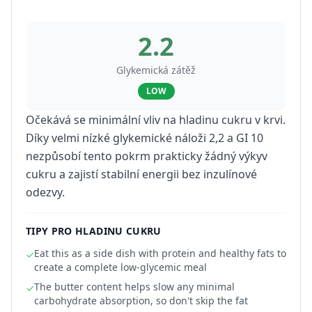
2.2
Glykemická zátěž
LOW
Očekává se minimální vliv na hladinu cukru v krvi.
Díky velmi nízké glykemické náloži 2,2 a GI 10
nezpůsobí tento pokrm prakticky žádný výkyv
cukru a zajistí stabilní energii bez inzulínové
odezvy.
TIPY PRO HLADINU CUKRU
Eat this as a side dish with protein and healthy fats to
✓
create a complete low-glycemic meal
The butter content helps slow any minimal
✓
carbohydrate absorption, so don't skip the fat