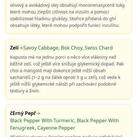
olivový a avokádový olej obsahují mononenasycené tuky,
které mohou zlepšit citlivost na inzulín a pomoci
stabilizovat hladinu glukózy. Skořice přidaná do ghí
obsahuje látky, které mohou podpořit funkci inzulínu.
Zelí
→
Savoy Cabbage, Bok Choy, Swiss Chard
Kapusta má na jednu porci o něco více vlákniny než
běžné zelí, což ještě více snižuje glykemický dopad. Pak
choi a mangold mají dokonce ještě nižší obsah
sacharidů (1–2 g na šálek oproti 5 g u zelí), což vede k
ještě nižší glykemické náloži při zachování podobné
textury a živin.
čErný Pepř
→
Black Pepper With Turmeric, Black Pepper With
Fenugreek, Cayenne Pepper