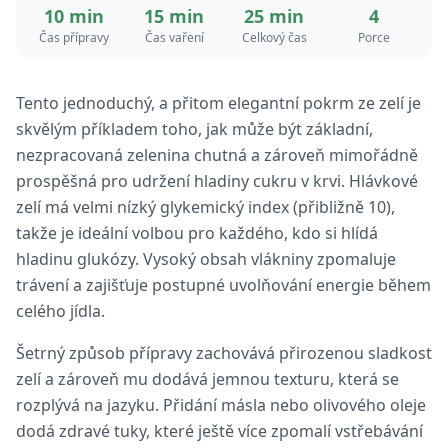
10 min
15 min
25 min
4
Čas přípravy
Čas vaření
Celkový čas
Porce
Tento jednoduchý, a přitom elegantní pokrm ze zelí je
skvělým příkladem toho, jak může být základní,
nezpracovaná zelenina chutná a zároveň mimořádně
prospěšná pro udržení hladiny cukru v krvi. Hlávkové
zelí má velmi nízký glykemický index (přibližně 10),
takže je ideální volbou pro každého, kdo si hlídá
hladinu glukózy. Vysoký obsah vlákniny zpomaluje
trávení a zajišťuje postupné uvolňování energie během
celého jídla.
Šetrný způsob přípravy zachovává přirozenou sladkost
zelí a zároveň mu dodává jemnou texturu, která se
rozplývá na jazyku. Přidání másla nebo olivového oleje
dodá zdravé tuky, které ještě více zpomalí vstřebávání