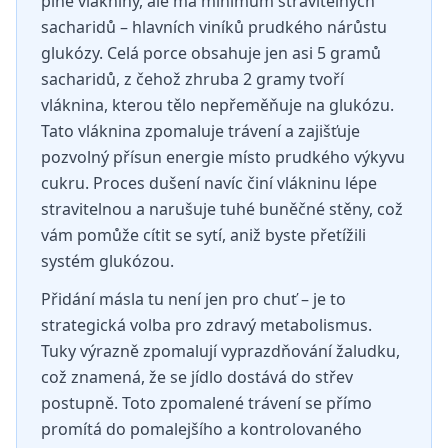
plné vlákniny, ale má minimum stravitelných
sacharidů – hlavních viníků prudkého nárůstu
glukózy. Celá porce obsahuje jen asi 5 gramů
sacharidů, z čehož zhruba 2 gramy tvoří
vláknina, kterou tělo nepřeměňuje na glukózu.
Tato vláknina zpomaluje trávení a zajišťuje
pozvolný přísun energie místo prudkého výkyvu
cukru. Proces dušení navíc činí vlákninu lépe
stravitelnou a narušuje tuhé buněčné stěny, což
vám pomůže cítit se sytí, aniž byste přetížili
systém glukózou.
Přidání másla tu není jen pro chuť – je to
strategická volba pro zdravý metabolismus.
Tuky výrazně zpomalují vyprazdňování žaludku,
což znamená, že se jídlo dostává do střev
postupně. Toto zpomalené trávení se přímo
promítá do pomalejšího a kontrolovaného