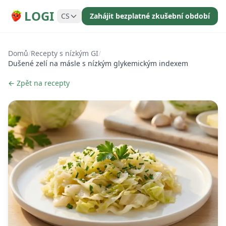
LOGI
CS
Zahájit bezplatné zkušební období
Domů
/
Recepty s nízkým GI
/
Dušené zelí na másle s nízkým glykemickým indexem
← Zpět na recepty