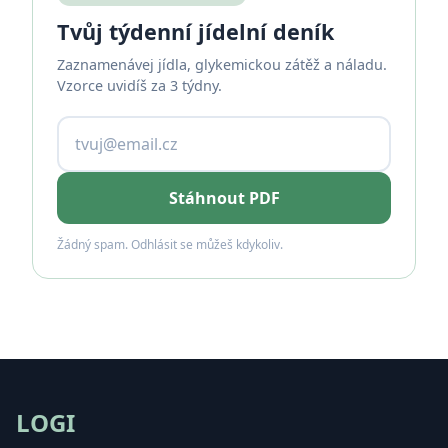
Tvůj týdenní jídelní deník
Zaznamenávej jídla, glykemickou zátěž a náladu.
Vzorce uvidíš za 3 týdny.
Stáhnout PDF
Žádný spam. Odhlásit se můžeš kdykoliv.
LOGI