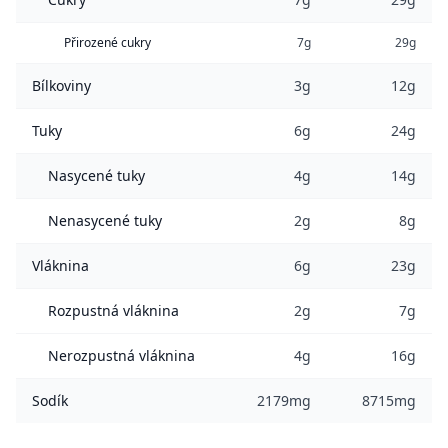
Přirozené cukry
7g
29g
Bílkoviny
3g
12g
Tuky
6g
24g
Nasycené tuky
4g
14g
Nenasycené tuky
2g
8g
Vláknina
6g
23g
Rozpustná vláknina
2g
7g
Nerozpustná vláknina
4g
16g
Sodík
2179mg
8715mg