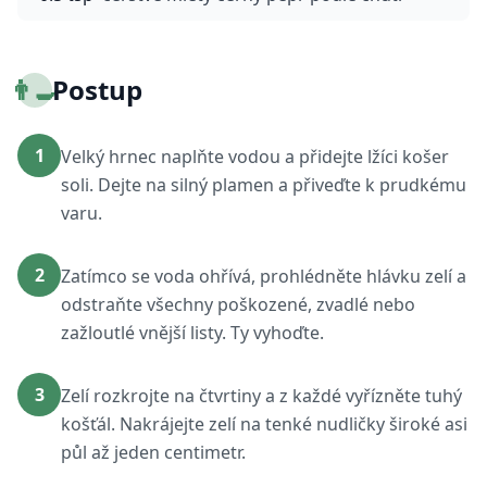
👨‍🍳
Postup
1
Velký hrnec naplňte vodou a přidejte lžíci košer
soli. Dejte na silný plamen a přiveďte k prudkému
varu.
2
Zatímco se voda ohřívá, prohlédněte hlávku zelí a
odstraňte všechny poškozené, zvadlé nebo
zažloutlé vnější listy. Ty vyhoďte.
3
Zelí rozkrojte na čtvrtiny a z každé vyřízněte tuhý
košťál. Nakrájejte zelí na tenké nudličky široké asi
půl až jeden centimetr.