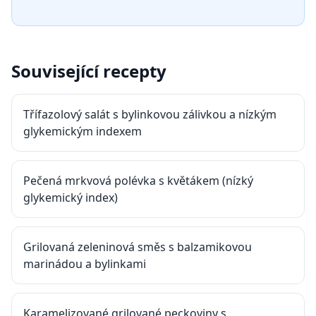
Související recepty
Třífazolový salát s bylinkovou zálivkou a nízkým
glykemickým indexem
Pečená mrkvová polévka s květákem (nízký
glykemický index)
Grilovaná zeleninová směs s balzamikovou
marinádou a bylinkami
Karamelizované grilované peckoviny s