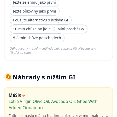
Jezte zeleninu jako první
Jezte bílkoviny jako první
Použijte alternativu s nízkým GI
10 min chůze po jídle
Mini procházky
5-8 min chůze po schodech
Odhadovaný model — individuální reakce se liší. Nejedná se o
lékařskou radu.
🔄
Náhrady s nižším GI
MáSlo
→
Extra Virgin Olive Oil, Avocado Oil, Ghee With
Added Cinnamon
Zatímco máslo má na hladinu cukru v krvi minimální vliv,