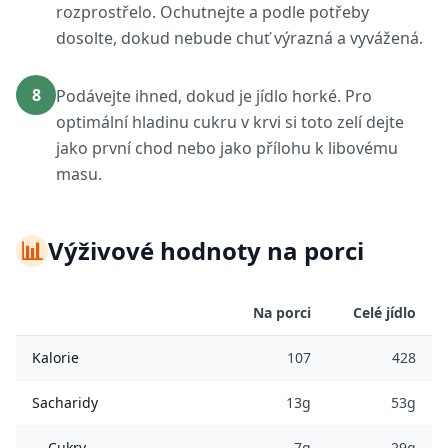
rozprostřelo. Ochutnejte a podle potřeby
dosolte, dokud nebude chuť výrazná a vyvážená.
8
Podávejte ihned, dokud je jídlo horké. Pro
optimální hladinu cukru v krvi si toto zelí dejte
jako první chod nebo jako přílohu k libovému
masu.
📊
Výživové hodnoty na porci
Na porci
Celé jídlo
Kalorie
107
428
Sacharidy
13g
53g
Cukry
7g
29g