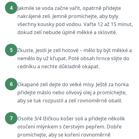
4
Jakmile se voda začne vařit, opatrně přidejte
nakrájené zelí. Jemně promíchejte, aby byly
všechny kousky pod vodou. Vařte 12 až 15 minut,
dokud zelí nebude úplně měkké a sklovité.
5
Zkuste, jestli je zelí hotové – mělo by být měkké a
nemělo by už křupat. Poté obsah hrnce slijte do
cedníku a nechte důkladně okapat.
6
Okapané zelí dejte do velké mísy. Ještě za horka
přidejte máslo nebo olivový olej a promíchejte,
aby se tuk rozpustil a zelí rovnoměrně obalil.
7
Osolte 3/4 lžičkou košer soli a přidejte několik
otočení mlýnkem s čerstvým pepřem. Dobře
promíchejte, aby se koření rovnoměrně