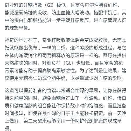
奇亚籽的升糖指数（GI）极低，且富含可溶性膳食纤维，
能减缓葡萄糖的吸收，防止血糖大幅波动。搭配牛奶后，其
中的蛋白质和脂肪能进一步平缓升糖反应，是血糖管理人群
的理想早餐。
神奇的地方在于，奇亚籽吸收液体后会变成凝胶状，无需烹
饪就能做出像布丁一样的口感。这种凝胶的形成过程，与它
在体内减缓消化和葡萄糖释放的原理是一样的。蓝莓在提供
天然甜味的同时，升糖负荷（GL）也很低，而且富含的花
青素可能有助于提高胰岛素敏感性。为了达到最佳效果，建
议使用无糖杏仁奶或全脂牛奶，以尽量减少对血糖的影响。
这道可以提前准备的食谱非常适合忙碌的早晨，让你在获得
持久能量的同时，避免血糖像过山车一样波动。纤维、蛋白
质和健康脂肪的组合能让你保持数小时的饱腹感，而且准备
时间极短，即使在最忙碌的日子里也能轻松搞定。前一天晚
上做好，第二天醒来就能享用一份呵护代谢健康的现成早
餐。