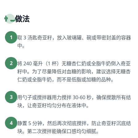
👨‍🍳
做法
1
取 3 汤匙奇亚籽，放入玻璃罐、碗或带密封盖的容器
中。
2
将 240 毫升（1 杯）无糖杏仁奶或全脂牛奶倒入奇亚
籽中。为了尽量降低对血糖的影响，建议选择无糖杏
仁奶或全脂牛奶，而不是低脂或加糖的品种。
3
用勺子或搅拌器用力搅拌 30-60 秒，确保搅散所有结
块，让奇亚籽均匀分布在液体中。
4
静置 5 分钟，然后再次彻底搅拌，防止奇亚籽沉底结
块。第二次搅拌能确保口感均匀细腻。