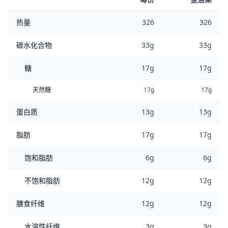
热量
326
326
碳水化合物
33g
33g
糖
17g
17g
天然糖
17g
17g
蛋白质
13g
13g
脂肪
17g
17g
饱和脂肪
6g
6g
不饱和脂肪
12g
12g
膳食纤维
12g
12g
水溶性纤维
3g
3g