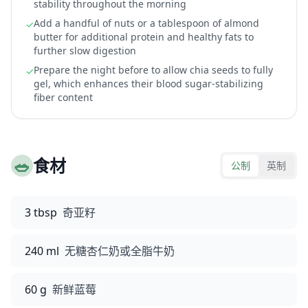
stability throughout the morning
Add a handful of nuts or a tablespoon of almond
✓
butter for additional protein and healthy fats to
further slow digestion
Prepare the night before to allow chia seeds to fully
✓
gel, which enhances their blood sugar-stabilizing
fiber content
🥗
食材
公制
英制
3 tbsp
奇亚籽
240 ml
无糖杏仁奶或全脂牛奶
60 g
新鲜蓝莓