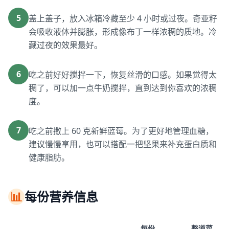
5
盖上盖子，放入冰箱冷藏至少 4 小时或过夜。奇亚籽
会吸收液体并膨胀，形成像布丁一样浓稠的质地。冷
藏过夜的效果最好。
6
吃之前好好搅拌一下，恢复丝滑的口感。如果觉得太
稠了，可以加一点牛奶搅拌，直到达到你喜欢的浓稠
度。
7
吃之前撒上 60 克新鲜蓝莓。为了更好地管理血糖，
建议慢慢享用，也可以搭配一把坚果来补充蛋白质和
健康脂肪。
📊
每份营养信息
每份
整道菜