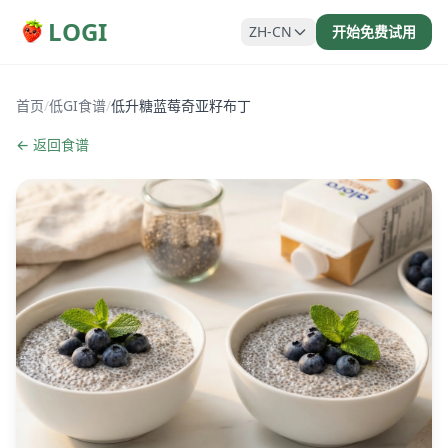
LOGI
ZH-CN
开始免费试用
首页
/
低GI食谱
/
低升糖蓝莓奇亚籽布丁
← 返回食谱