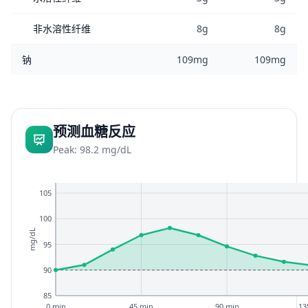
非水溶性纤维
8g
8g
钠
109mg
109mg
预测血糖反应
Peak: 98.2 mg/dL
105
100
mg/dL
95
90
85
0 min
45 min
90 min
13