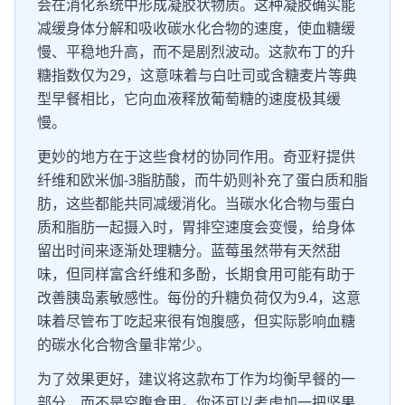
会在消化系统中形成凝胶状物质。这种凝胶确实能
减缓身体分解和吸收碳水化合物的速度，使血糖缓
慢、平稳地升高，而不是剧烈波动。这款布丁的升
糖指数仅为29，这意味着与白吐司或含糖麦片等典
型早餐相比，它向血液释放葡萄糖的速度极其缓
慢。
更妙的地方在于这些食材的协同作用。奇亚籽提供
纤维和欧米伽-3脂肪酸，而牛奶则补充了蛋白质和脂
肪，这些都能共同减缓消化。当碳水化合物与蛋白
质和脂肪一起摄入时，胃排空速度会变慢，给身体
留出时间来逐渐处理糖分。蓝莓虽然带有天然甜
味，但同样富含纤维和多酚，长期食用可能有助于
改善胰岛素敏感性。每份的升糖负荷仅为9.4，这意
味着尽管布丁吃起来很有饱腹感，但实际影响血糖
的碳水化合物含量非常少。
为了效果更好，建议将这款布丁作为均衡早餐的一
部分，而不是空腹食用。你还可以考虑加一把坚果