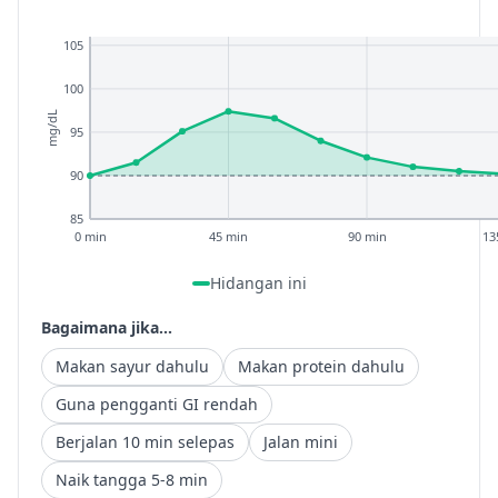
105
100
mg/dL
95
90
85
0 min
45 min
90 min
13
Hidangan ini
Bagaimana jika...
Makan sayur dahulu
Makan protein dahulu
Guna pengganti GI rendah
Berjalan 10 min selepas
Jalan mini
Naik tangga 5-8 min