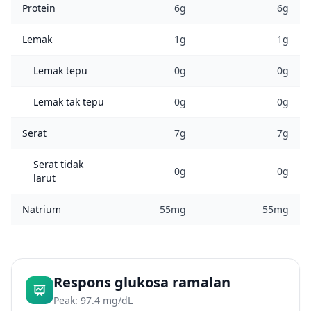
Protein
6g
6g
Lemak
1g
1g
Lemak tepu
0g
0g
Lemak tak tepu
0g
0g
Serat
7g
7g
Serat tidak
0g
0g
larut
Natrium
55mg
55mg
Respons glukosa ramalan
Peak: 97.4 mg/dL