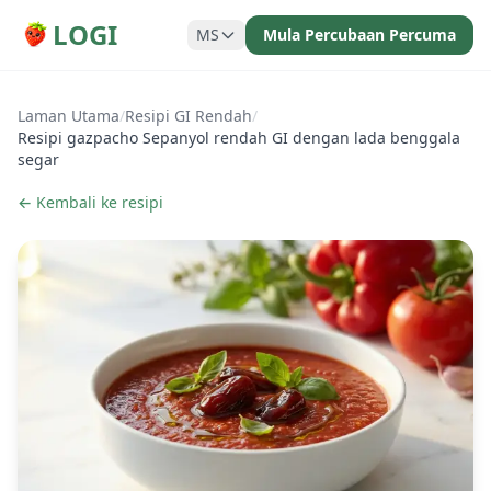
LOGI
MS
Mula Percubaan Percuma
Laman Utama
/
Resipi GI Rendah
/
Resipi gazpacho Sepanyol rendah GI dengan lada benggala
segar
← Kembali ke resipi