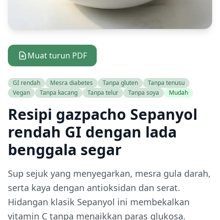
Muat turun PDF
GI rendah
Mesra diabetes
Tanpa gluten
Tanpa tenusu
Vegan
Tanpa kacang
Tanpa telur
Tanpa soya
Mudah
Resipi gazpacho Sepanyol
rendah GI dengan lada
benggala segar
Sup sejuk yang menyegarkan, mesra gula darah,
serta kaya dengan antioksidan dan serat.
Hidangan klasik Sepanyol ini membekalkan
vitamin C tanpa menaikkan paras glukosa.