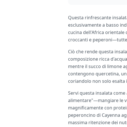
Questa rinfrescante insalata
esclusivamente a basso indic
cucina dell'Africa orientale
croccanti e peperoni—tutte 
Ciò che rende questa insalat
composizione ricca d'acqua.
mentre il succo di limone a
contengono quercetina, un fl
coriandolo non solo esalta 
Servi questa insalata come a
alimentare"—mangiare le ver
magnificamente con proteine
peperoncino di Cayenna agg
massima ritenzione dei nutri