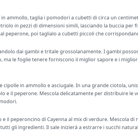
 in ammollo, taglia i pomodori a cubetti di circa un centime
cetriolo in pezzi di dimensioni simili, lasciando la buccia per 
 peperone, poi taglialo a cubetti piccoli che corrispondano
oriandolo dai gambi e tritale grossolanamente. I gambi poss
, ma le foglie tenere forniscono il miglior sapore e i miglior
 cipolle in ammollo e asciugale. In una grande ciotola, unisc
triolo e il peperone. Mescola delicatamente per distribuire 
omodori.
o e il peperoncino di Cayenna al mix di verdure. Mescola di 
tti gli ingredienti. Il sale inizierà a estrarre i succhi natu