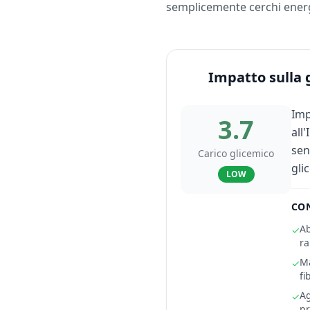
semplicemente cerchi energi
Impatto sulla 
Imp
3.7
all
sen
Carico glicemico
gli
LOW
CON
Ab
✓
ra
Ma
✓
fi
Ag
✓
pr