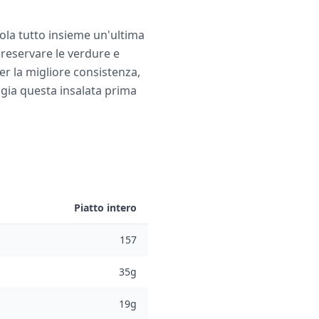
cola tutto insieme un'ultima
preservare le verdure e
r la migliore consistenza,
ngia questa insalata prima
Piatto intero
157
35g
19g