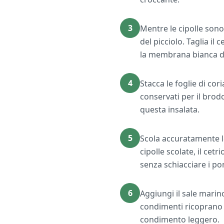
3
Mentre le cipolle sono
del picciolo. Taglia il 
la membrana bianca dal
4
Stacca le foglie di c
conservati per il brodo
questa insalata.
5
Scola accuratamente le
cipolle scolate, il ce
senza schiacciare i p
6
Aggiungi il sale marin
condimenti ricoprano tu
condimento leggero.