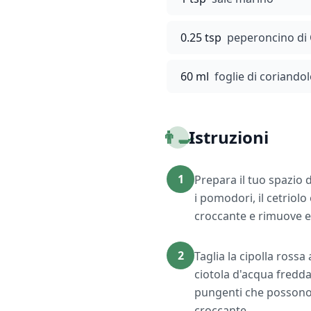
0.25 tsp
peperoncino di
60 ml
foglie di coriandol
👨‍🍳
Istruzioni
1
Prepara il tuo spazio 
i pomodori, il cetriol
croccante e rimuove ev
2
Taglia la cipolla rossa
ciotola d'acqua fredda
pungenti che possono i
croccante.