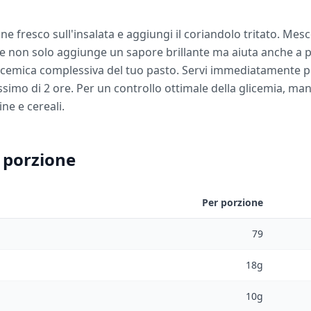
one fresco sull'insalata e aggiungi il coriandolo tritato. Mes
one non solo aggiunge un sapore brillante ma aiuta anche a 
licemica complessiva del tuo pasto. Servi immediatamente pe
simo di 2 ore. Per un controllo ottimale della glicemia, ma
ine e cereali.
 porzione
Per porzione
79
18g
10g