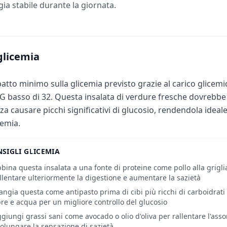
a stabile durante la giornata.
glicemia
atto minimo sulla glicemia previsto grazie al carico glicemi
'IG basso di 32. Questa insalata di verdure fresche dovrebbe
za causare picchi significativi di glucosio, rendendola ideale
cemia.
SIGLI GLICEMIA
bina questa insalata a una fonte di proteine come pollo alla grigl
llentare ulteriormente la digestione e aumentare la sazietà
ngia questa come antipasto prima di cibi più ricchi di carboidrati 
bre e acqua per un migliore controllo del glucosio
giungi grassi sani come avocado o olio d'oliva per rallentare l'ass
olungare la sensazione di sazietà