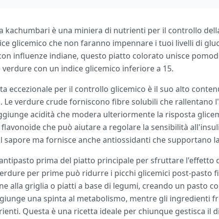
 kachumbari è una miniera di nutrienti per il controllo dell
e glicemico che non faranno impennare i tuoi livelli di gluc
 con influenze indiane, questo piatto colorato unisce pomodor
verdure con un indice glicemico inferiore a 15.
a eccezionale per il controllo glicemico è il suo alto contenu
 Le verdure crude forniscono fibre solubili che rallentano 
ggiunge acidità che modera ulteriormente la risposta glicem
avonoide che può aiutare a regolare la sensibilità all'insuli
il sapore ma fornisce anche antiossidanti che supportano la
ntipasto prima del piatto principale per sfruttare l'effetto
dure per prime può ridurre i picchi glicemici post-pasto fi
 alla griglia o piatti a base di legumi, creando un pasto co
iunge una spinta al metabolismo, mentre gli ingredienti fr
enti. Questa è una ricetta ideale per chiunque gestisca il di