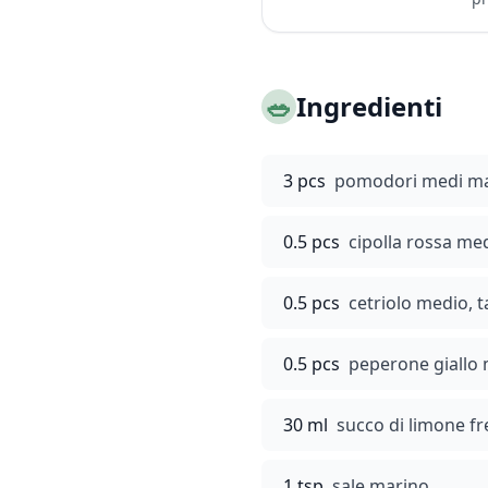
🥗
Ingredienti
3 pcs
pomodori medi matu
0.5 pcs
cipolla rossa med
0.5 pcs
cetriolo medio, t
0.5 pcs
peperone giallo m
30 ml
succo di limone f
1 tsp
sale marino