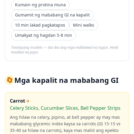
Kumain ng protina muna
Gumamit ng mababang GI na kapalit
10 min lakad pagkatapos
Mini walks
Umakyat ng hagdan 5-8 min
Tinatayang modelo — iba-iba ang mga indibidwal na tugon. Hindi
medikal na payo.
🔄
Mga kapalit na mababang GI
Carrot
→
Celery Sticks, Cucumber Slices, Bell Pepper Strips
Ang hilaw na celery, pipino, at bell pepper ay may mas
mababang glycemic index kaysa sa carrots (GI 15-15 vs
35-40 sa hilaw na carrots), kaya mas maliit ang epekto