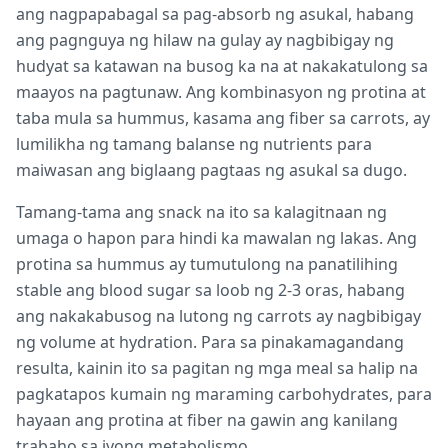
ang nagpapabagal sa pag-absorb ng asukal, habang
ang pagnguya ng hilaw na gulay ay nagbibigay ng
hudyat sa katawan na busog ka na at nakakatulong sa
maayos na pagtunaw. Ang kombinasyon ng protina at
taba mula sa hummus, kasama ang fiber sa carrots, ay
lumilikha ng tamang balanse ng nutrients para
maiwasan ang biglaang pagtaas ng asukal sa dugo.
Tamang-tama ang snack na ito sa kalagitnaan ng
umaga o hapon para hindi ka mawalan ng lakas. Ang
protina sa hummus ay tumutulong na panatilihing
stable ang blood sugar sa loob ng 2-3 oras, habang
ang nakakabusog na lutong ng carrots ay nagbibigay
ng volume at hydration. Para sa pinakamagandang
resulta, kainin ito sa pagitan ng mga meal sa halip na
pagkatapos kumain ng maraming carbohydrates, para
hayaan ang protina at fiber na gawin ang kanilang
trabaho sa iyong metabolismo.