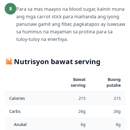
8
Para sa mas maayos na blood sugar, kainin muna
ang mga carrot stick para maihanda ang iyong
panunaw gamit ang fiber, pagkatapos ay isawsaw
sa hummus na mayaman sa protina para sa
tuloy-tuloy na enerhiya.
📊
Nutrisyon bawat serving
Bawat
Buong
serving
putahe
Calories
215
215
Carbs
26g
26g
Asukal
6g
6g