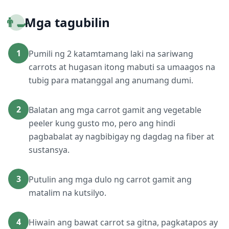
👨‍🍳
Mga tagubilin
1
Pumili ng 2 katamtamang laki na sariwang
carrots at hugasan itong mabuti sa umaagos na
tubig para matanggal ang anumang dumi.
2
Balatan ang mga carrot gamit ang vegetable
peeler kung gusto mo, pero ang hindi
pagbabalat ay nagbibigay ng dagdag na fiber at
sustansya.
3
Putulin ang mga dulo ng carrot gamit ang
matalim na kutsilyo.
4
Hiwain ang bawat carrot sa gitna, pagkatapos ay