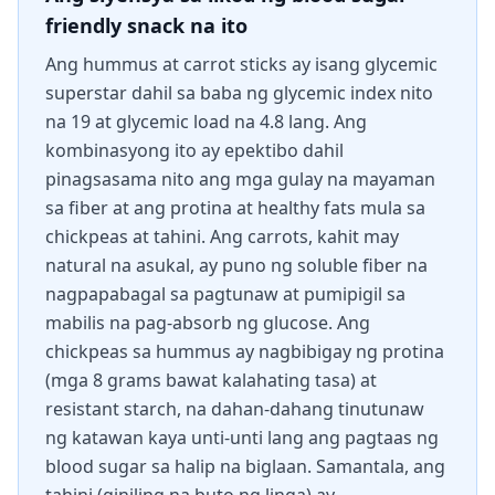
friendly snack na ito
Ang hummus at carrot sticks ay isang glycemic
superstar dahil sa baba ng glycemic index nito
na 19 at glycemic load na 4.8 lang. Ang
kombinasyong ito ay epektibo dahil
pinagsasama nito ang mga gulay na mayaman
sa fiber at ang protina at healthy fats mula sa
chickpeas at tahini. Ang carrots, kahit may
natural na asukal, ay puno ng soluble fiber na
nagpapabagal sa pagtunaw at pumipigil sa
mabilis na pag-absorb ng glucose. Ang
chickpeas sa hummus ay nagbibigay ng protina
(mga 8 grams bawat kalahating tasa) at
resistant starch, na dahan-dahang tinutunaw
ng katawan kaya unti-unti lang ang pagtaas ng
blood sugar sa halip na biglaan. Samantala, ang