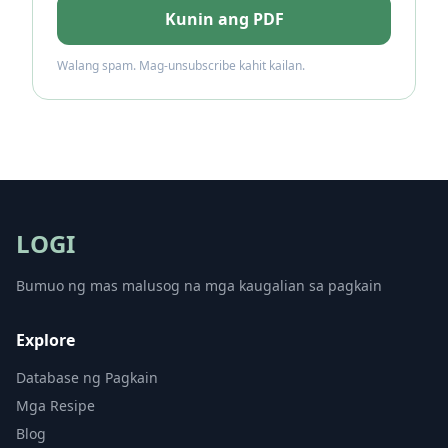
Kunin ang PDF
Walang spam. Mag-unsubscribe kahit kailan.
LOGI
Bumuo ng mas malusog na mga kaugalian sa pagkain
Explore
Database ng Pagkain
Mga Resipe
Blog