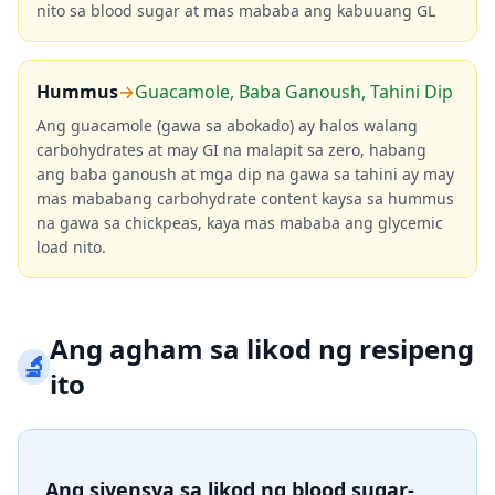
nito sa blood sugar at mas mababa ang kabuuang GL
Hummus
→
Guacamole, Baba Ganoush, Tahini Dip
Ang guacamole (gawa sa abokado) ay halos walang
carbohydrates at may GI na malapit sa zero, habang
ang baba ganoush at mga dip na gawa sa tahini ay may
mas mababang carbohydrate content kaysa sa hummus
na gawa sa chickpeas, kaya mas mababa ang glycemic
load nito.
Ang agham sa likod ng resipeng
🔬
ito
Ang siyensya sa likod ng blood sugar-