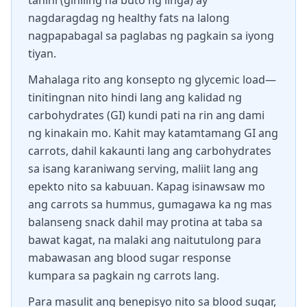
tahini (giniling na buto ng linga) ay
nagdaragdag ng healthy fats na lalong
nagpapabagal sa paglabas ng pagkain sa iyong
tiyan.
Mahalaga rito ang konsepto ng glycemic load—
tinitingnan nito hindi lang ang kalidad ng
carbohydrates (GI) kundi pati na rin ang dami
ng kinakain mo. Kahit may katamtamang GI ang
carrots, dahil kakaunti lang ang carbohydrates
sa isang karaniwang serving, maliit lang ang
epekto nito sa kabuuan. Kapag isinawsaw mo
ang carrots sa hummus, gumagawa ka ng mas
balanseng snack dahil may protina at taba sa
bawat kagat, na malaki ang naitutulong para
mabawasan ang blood sugar response
kumpara sa pagkain ng carrots lang.
Para masulit ang benepisyo nito sa blood sugar,