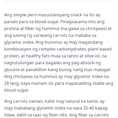
Ang simple pero masustansyang snack na ito ay
panalo para sa blood sugar. Pinagsasama nito ang
protina at fiber ng hummus (na gawa sa chickpeas) at
ang lutong ng sariwang carrots na mababa sa
glycemic index. Ang hummus ay may magandang
kombinasyon ng complex carbohydrates, plant-based
protein, at healthy fats mula sa tahini at olive oil, na
nagtutulungan para bagalan ang pag-absorb ng
glucose at panatilihin kang busog nang mas matagal.
Ang chickpeas sa hummus ay may glycemic index na
28 lang, kaya mainam ito para mapanatiling stable ang
blood sugar.
Ang carrots naman, kahit may natural na tamis, ay
may mababang glycemic index na nasa 35-40 kapag
hilaw, dahil sa taas ng fiber nito. Ang fiber sa carrots