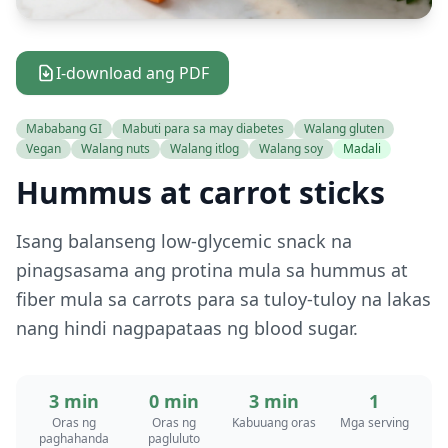
I-download ang PDF
Mababang GI
Mabuti para sa may diabetes
Walang gluten
Vegan
Walang nuts
Walang itlog
Walang soy
Madali
Hummus at carrot sticks
Isang balanseng low-glycemic snack na
pinagsasama ang protina mula sa hummus at
fiber mula sa carrots para sa tuloy-tuloy na lakas
nang hindi nagpapataas ng blood sugar.
3 min
0 min
3 min
1
Oras ng
Oras ng
Kabuuang oras
Mga serving
paghahanda
pagluluto