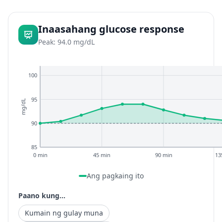
Inaasahang glucose response
Peak: 94.0 mg/dL
100
95
mg/dL
90
85
0 min
45 min
90 min
13
Ang pagkaing ito
Paano kung...
Kumain ng gulay muna