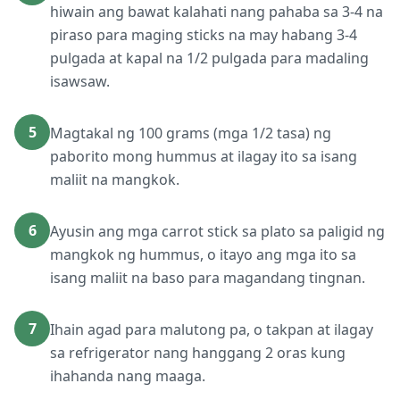
hiwain ang bawat kalahati nang pahaba sa 3-4 na
piraso para maging sticks na may habang 3-4
pulgada at kapal na 1/2 pulgada para madaling
isawsaw.
5
Magtakal ng 100 grams (mga 1/2 tasa) ng
paborito mong hummus at ilagay ito sa isang
maliit na mangkok.
6
Ayusin ang mga carrot stick sa plato sa paligid ng
mangkok ng hummus, o itayo ang mga ito sa
isang maliit na baso para magandang tingnan.
7
Ihain agad para malutong pa, o takpan at ilagay
sa refrigerator nang hanggang 2 oras kung
ihahanda nang maaga.