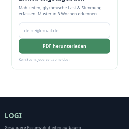
Mahlzeiten, glykämische Last & Stimmung
erfassen. Muster in 3 Wochen erkennen.
PDF herunterladen
Kein Spam. Jederzeit abmeldbar.
LOGI
Gesündere Essgewohnheiten aufbauen