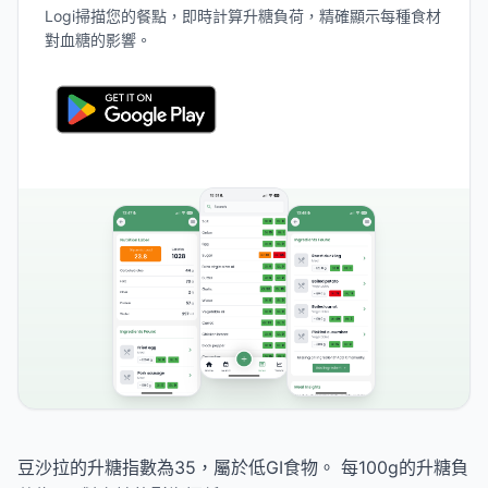
Logi掃描您的餐點，即時計算升糖負荷，精確顯示每種食材
對血糖的影響。
豆沙拉的升糖指數為35，屬於低GI食物。 每100g的升糖負