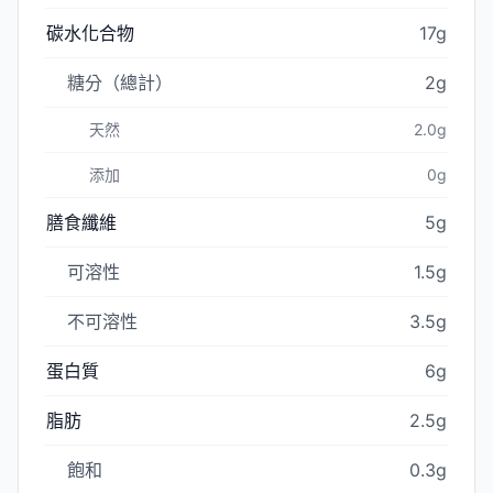
碳水化合物
17g
糖分（總計）
2g
天然
2.0g
添加
0g
膳食纖維
5g
可溶性
1.5g
不可溶性
3.5g
蛋白質
6g
脂肪
2.5g
飽和
0.3g