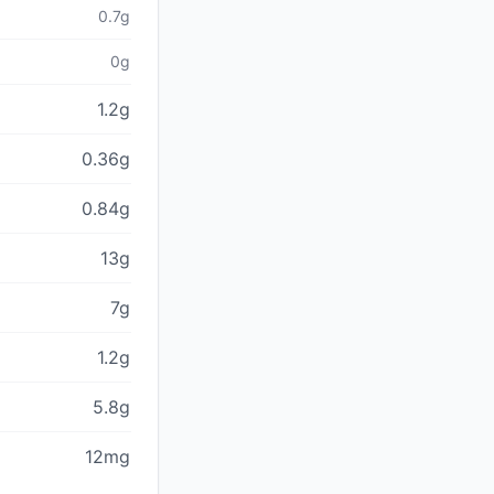
0.7g
0g
1.2g
0.36g
0.84g
13g
7g
1.2g
5.8g
12mg