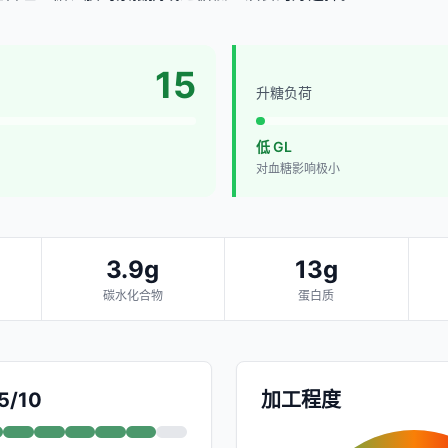
15
升糖负荷
低 GL
对血糖影响极小
3.9g
13g
碳水化合物
蛋白质
5/10
加工程度