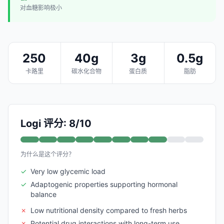
对血糖影响极小
250
40g
3g
0.5g
卡路里
碳水化合物
蛋白质
脂肪
Logi 评分: 8/10
为什么是这个评分？
✓
Very low glycemic load
✓
Adaptogenic properties supporting hormonal
balance
✗
Low nutritional density compared to fresh herbs
✗
Potential drug interactions with long-term use