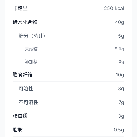
卡路里
250 kcal
碳水化合物
40g
糖分（总计）
5g
天然糖
5.0g
添加糖
0g
膳食纤维
10g
可溶性
3g
不可溶性
7g
蛋白质
3g
脂肪
0.5g