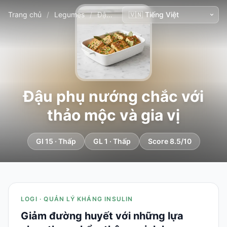
Trang chủ
/
Legumes
/
Đậu phụ nướng chắc với thảo mộc và gia vị
Đậu phụ nướng chắc với
thảo mộc và gia vị
GI 15 · Thấp
GL 1 · Thấp
Score 8.5/10
LOGI · QUẢN LÝ KHÁNG INSULIN
Giảm đường huyết với những lựa