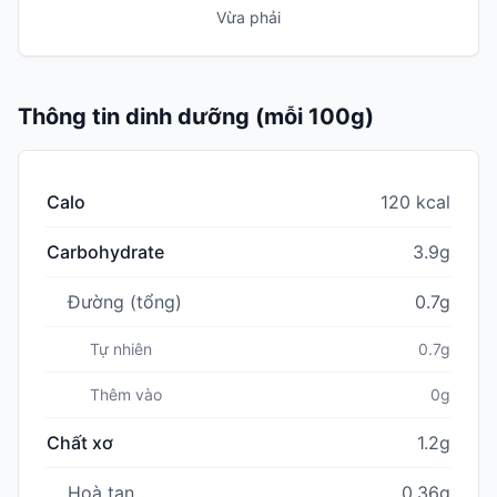
Vừa phải
Thông tin dinh dưỡng (mỗi 100g)
Calo
120 kcal
Carbohydrate
3.9g
Đường (tổng)
0.7g
Tự nhiên
0.7g
Thêm vào
0g
Chất xơ
1.2g
Hoà tan
0.36g