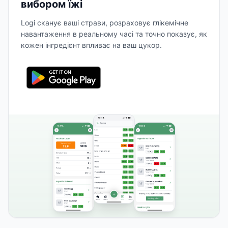
вибором їжі
Logi сканує ваші страви, розраховує глікемічне
навантаження в реальному часі та точно показує, як
кожен інгредієнт впливає на ваш цукор.