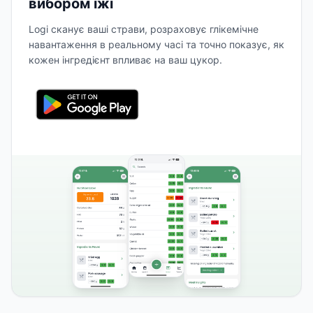
вибором їжі
Logi сканує ваші страви, розраховує глікемічне
навантаження в реальному часі та точно показує, як
кожен інгредієнт впливає на ваш цукор.