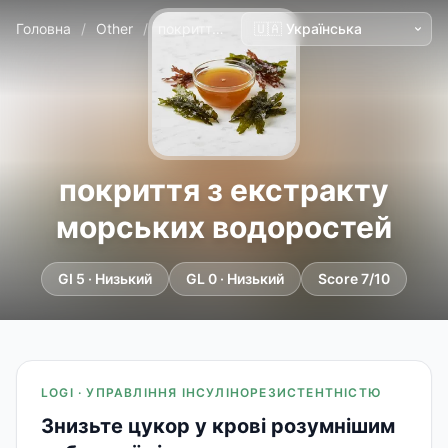
Головна
/
Other
/
покриття з екстракту морських водоростей
покриття з екстракту
морських водоростей
GI 5 · Низький
GL 0 · Низький
Score 7/10
LOGI · УПРАВЛІННЯ ІНСУЛІНОРЕЗИСТЕНТНІСТЮ
Знизьте цукор у крові розумнішим