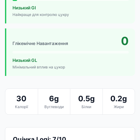
Низький GI
Найкраще для контролю цукру
0
Глікемічне Навантаження
Низький GL
Мінімальний вплив на цукор
30
6g
0.5g
0.2g
Калорії
Вуглеводи
Білки
Жири
Оцінка Logi: 7/10