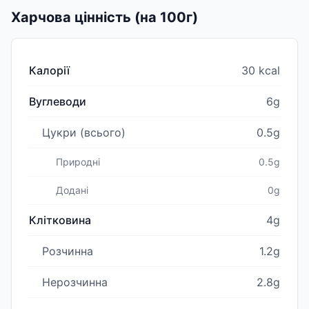
Харчова цінність (на 100г)
Калорії
30 kcal
Вуглеводи
6g
Цукри (всього)
0.5g
Природні
0.5g
Додані
0g
Клітковина
4g
Розчинна
1.2g
Нерозчинна
2.8g