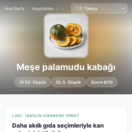
Ana Sayfa
/
Vegetables
/
Meşe palamudu kabağı
Meşe palamudu kabağı
GI 50 · Düşük
GL 5 · Düşük
Score 8/10
LOGI · İNSÜLIN DIRENCINI YÖNET
Daha akıllı gıda seçimleriyle kan