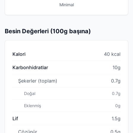
Minimal
Besin Değerleri (100g başına)
Kalori
40 kcal
Karbonhidratlar
10g
Şekerler (toplam)
0.7g
Doğal
0.7g
Eklenmiş
0g
Lif
1.5g
Çözünür
0.5g