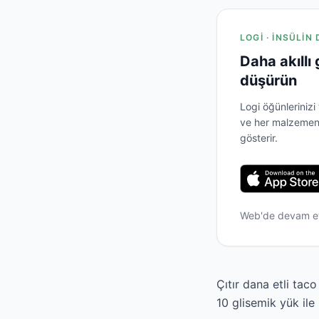
LOGI · İNSÜLIN
Daha akıllı
düşürün
Logi öğünlerinizi
ve her malzemenin
gösterir.
Web'de devam e
Çıtır dana etli tac
10 glisemik yük ile