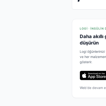
LOGI · İNSÜLIN
Daha akıllı
düşürün
Logi öğünlerinizi
ve her malzemenin
gösterir.
Web'de devam e