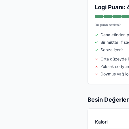
Logi Puanı: 
Bu puan neden?
✓
Dana etinden pr
✓
Bir miktar lif sa
✓
Sebze içerir
✗
Orta düzeyde i
✗
Yüksek sodyum 
✗
Doymuş yağ içe
Besin Değerler
Kalori