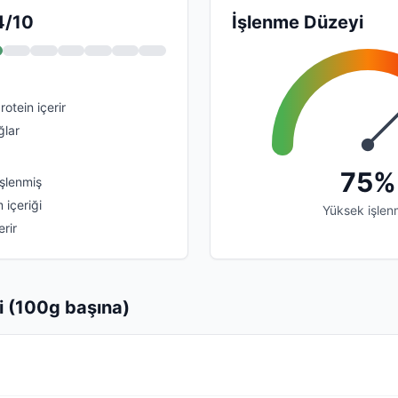
4/10
İşlenme Düzeyi
otein içerir
ğlar
75%
şlenmiş
içeriği
Yüksek işlen
rir
i (100g başına)