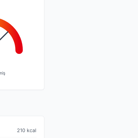
miş
210 kcal