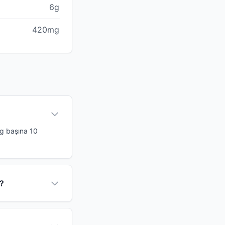
6g
420mg
00g başına 10
r?