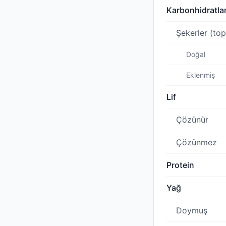
Karbonhidratla
Şekerler (to
Doğal
Eklenmiş
Lif
Çözünür
Çözünmez
Protein
Yağ
Doymuş