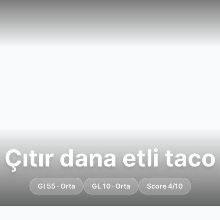
Çıtır dana etli taco
GI 55 · Orta
GL 10 · Orta
Score 4/10