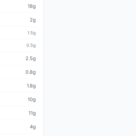
18g
2g
1.5g
0.5g
2.5g
0.8g
1.8g
10g
11g
4g