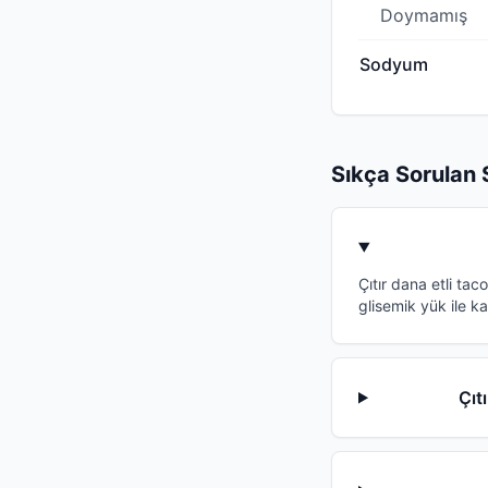
Doymamış
Sodyum
Sıkça Sorulan 
Çıtır dana etli tac
glisemik yük ile ka
Çıt