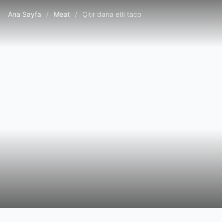
Ana Sayfa
/
Meat
/
Çıtır dana etli taco