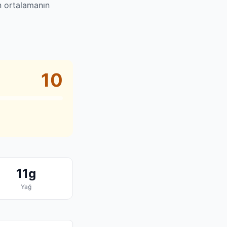
an ortalamanın
10
11g
Yağ