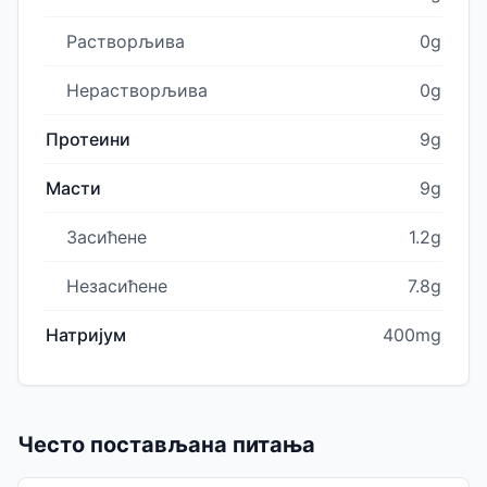
Растворљива
0g
Нерастворљива
0g
Протеини
9g
Масти
9g
Засићене
1.2g
Незасићене
7.8g
Натријум
400mg
Често постављана питања