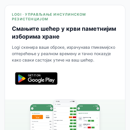
LOGI · УПРАВЉАЊЕ ИНСУЛИНСКОМ
РЕЗИСТЕНЦИЈОМ
Смањите шећер у крви паметнијим
изборима хране
Logi скенира ваше оброке, израчунава гликемијско
оптерећење у реалном времену и тачно показује
како сваки састојак утиче на ваш шећер.