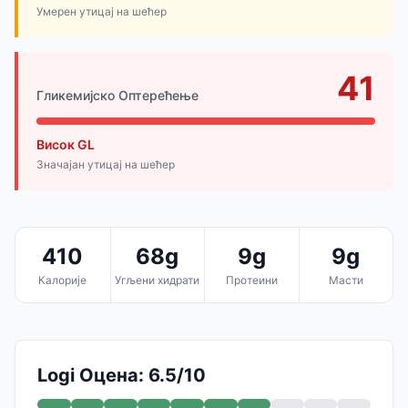
Умерен утицај на шећер
41
Гликемијско Оптерећење
Висок GL
Значајан утицај на шећер
410
68g
9g
9g
Калорије
Угљени хидрати
Протеини
Масти
Logi Оцена: 6.5/10