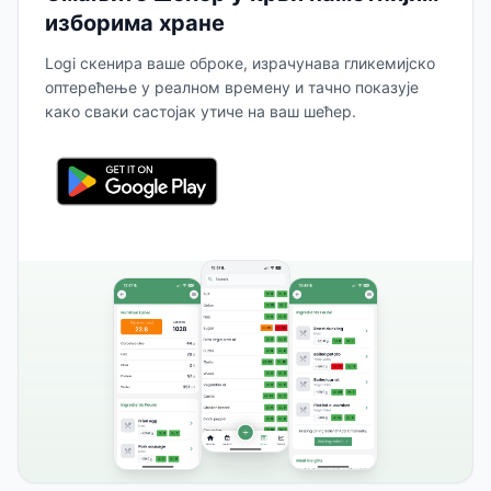
изборима хране
Logi скенира ваше оброке, израчунава гликемијско
оптерећење у реалном времену и тачно показује
како сваки састојак утиче на ваш шећер.