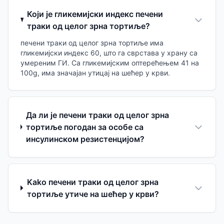
Који је гликемијски индекс печени
траки од целог зрна тортиље?
печени траки од целог зрна тортиље има
гликемијски индекс 60, што га сврстава у храну са
умереним ГИ. Са гликемијским оптерећењем 41 на
100g, има значајан утицај на шећер у крви.
Да ли је печени траки од целог зрна
тортиље погодан за особе са
инсулинском резистенцијом?
Kako печени траки од целог зрна
тортиље утиче на шећер у крви?