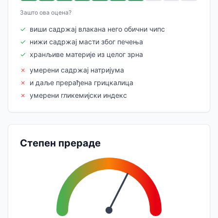
Зашто ова оцена?
✓
виши садржај влакана него обични чипс
✓
нижи садржај масти због печења
✓
хранљиве материје из целог зрна
✗
умерени садржај натријума
✗
и даље прерађена грицкалица
✗
умерени гликемијски индекс
Степен прераде