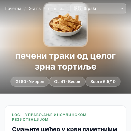
Почетна
/
Grains
/
печени траки од целог зрна тортиље
печени траки од целог
зрна тортиље
GI 60 · Умерен
GL 41 · Висок
Score 6.5/10
LOGI · УПРАВЉАЊЕ ИНСУЛИНСКОМ
РЕЗИСТЕНЦИЈОМ
Смањите шећер у крви паметнијим