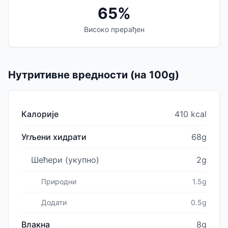
65%
Високо прерађен
Нутритивне вредности (на 100g)
Калорије
410 kcal
Угљени хидрати
68g
Шећери (укупно)
2g
Природни
1.5g
Додати
0.5g
Влакна
8g