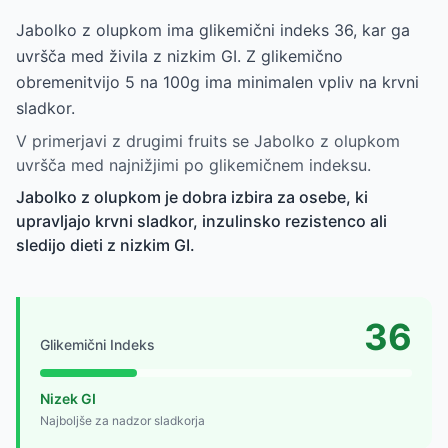
Jabolko z olupkom ima glikemični indeks 36, kar ga
uvršča med živila z nizkim GI. Z glikemično
obremenitvijo 5 na 100g ima minimalen vpliv na krvni
sladkor.
V primerjavi z drugimi fruits se Jabolko z olupkom
uvršča med najnižjimi po glikemičnem indeksu.
Jabolko z olupkom je dobra izbira za osebe, ki
upravljajo krvni sladkor, inzulinsko rezistenco ali
sledijo dieti z nizkim GI.
36
Glikemični Indeks
Nizek GI
Najboljše za nadzor sladkorja