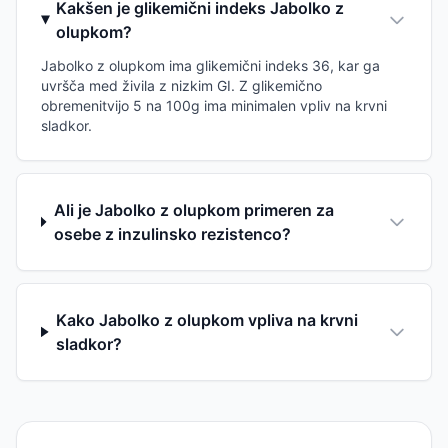
Kakšen je glikemični indeks Jabolko z
olupkom?
Jabolko z olupkom ima glikemični indeks 36, kar ga
uvršča med živila z nizkim GI. Z glikemično
obremenitvijo 5 na 100g ima minimalen vpliv na krvni
sladkor.
Ali je Jabolko z olupkom primeren za
osebe z inzulinsko rezistenco?
Kako Jabolko z olupkom vpliva na krvni
sladkor?