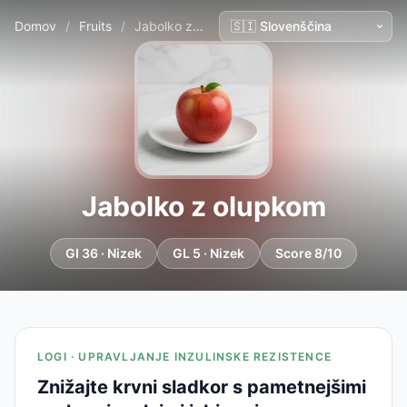
Domov
/
Fruits
/
Jabolko z olupkom
Jabolko z olupkom
GI 36 · Nizek
GL 5 · Nizek
Score 8/10
LOGI · UPRAVLJANJE INZULINSKE REZISTENCE
Znižajte krvni sladkor s pametnejšimi