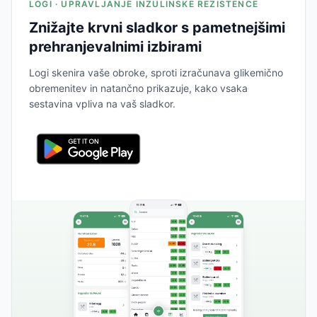
LOGI · UPRAVLJANJE INZULINSKE REZISTENCE
Znižajte krvni sladkor s pametnejšimi
prehranjevalnimi izbirami
Logi skenira vaše obroke, sproti izračunava glikemično
obremenitev in natančno prikazuje, kako vsaka
sestavina vpliva na vaš sladkor.