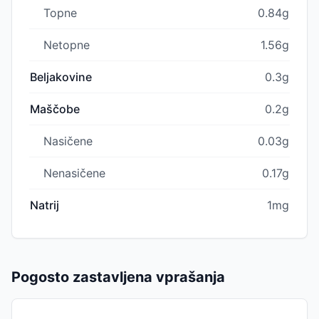
Topne
0.84g
Netopne
1.56g
Beljakovine
0.3g
Maščobe
0.2g
Nasičene
0.03g
Nenasičene
0.17g
Natrij
1mg
Pogosto zastavljena vprašanja