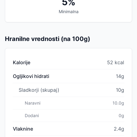
5%
Minimalna
Hranilne vrednosti (na 100g)
Kalorije
52 kcal
Ogljikovi hidrati
14g
Sladkorji (skupaj)
10g
Naravni
10.0g
Dodani
0g
Vlaknine
2.4g