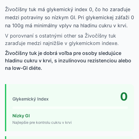
Živočíšny tuk má glykemický index 0, čo ho zaraďuje
medzi potraviny so nízkym GI. Pri glykemickej záťaži 0
na 100g má minimálny vplyv na hladinu cukru v krvi.
V porovnaní s ostatnými other sa Živočíšny tuk
zaraďuje medzi najnižšie v glykemickom indexe.
Živočíšny tuk je dobrá voľba pre osoby sledujúce
hladinu cukru v krvi, s inzulínovou rezistenciou alebo
na low-GI diéte.
0
Glykemický Index
Nízky GI
Najlepšie pre kontrolu cukru v krvi