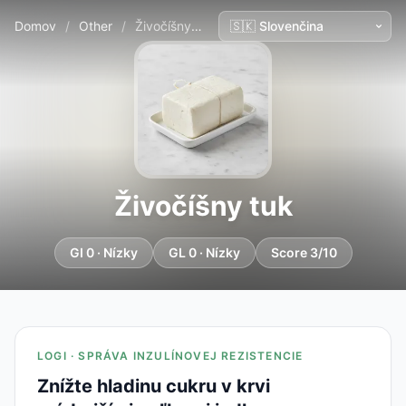
Domov
/
Other
/
Živočíšny tuk
Živočíšny tuk
GI 0 · Nízky
GL 0 · Nízky
Score 3/10
LOGI · SPRÁVA INZULÍNOVEJ REZISTENCIE
Znížte hladinu cukru v krvi