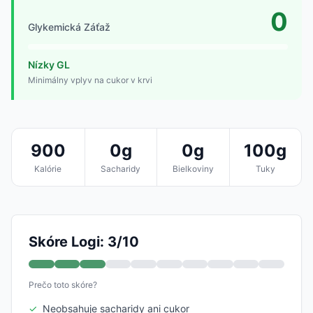
0
Glykemická Záťaž
Nízky GL
Minimálny vplyv na cukor v krvi
900
0g
0g
100g
Kalórie
Sacharidy
Bielkoviny
Tuky
Skóre Logi: 3/10
Prečo toto skóre?
✓
Neobsahuje sacharidy ani cukor