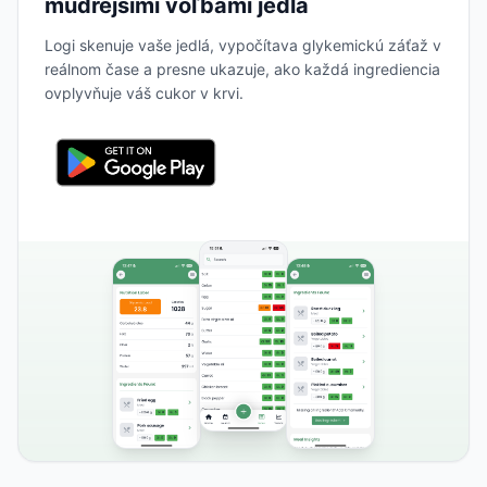
múdrejšími voľbami jedla
Logi skenuje vaše jedlá, vypočítava glykemickú záťaž v
reálnom čase a presne ukazuje, ako každá ingrediencia
ovplyvňuje váš cukor v krvi.