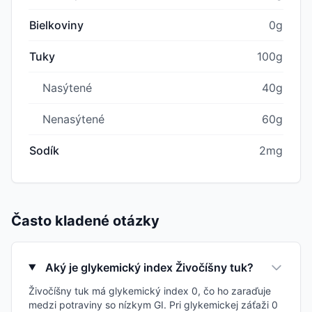
Bielkoviny
0g
Tuky
100g
Nasýtené
40g
Nenasýtené
60g
Sodík
2mg
Často kladené otázky
Aký je glykemický index Živočíšny tuk?
Živočíšny tuk má glykemický index 0, čo ho zaraďuje
medzi potraviny so nízkym GI. Pri glykemickej záťaži 0