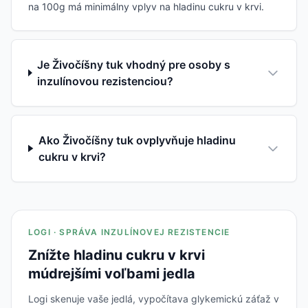
na 100g má minimálny vplyv na hladinu cukru v krvi.
Je Živočíšny tuk vhodný pre osoby s
inzulínovou rezistenciou?
Ako Živočíšny tuk ovplyvňuje hladinu
cukru v krvi?
LOGI · SPRÁVA INZULÍNOVEJ REZISTENCIE
Znížte hladinu cukru v krvi
múdrejšími voľbami jedla
Logi skenuje vaše jedlá, vypočítava glykemickú záťaž v