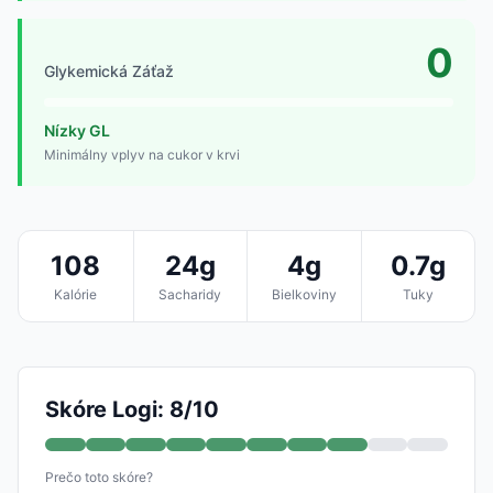
0
Glykemická Záťaž
Nízky GL
Minimálny vplyv na cukor v krvi
108
24g
4g
0.7g
Kalórie
Sacharidy
Bielkoviny
Tuky
Skóre Logi: 8/10
Prečo toto skóre?