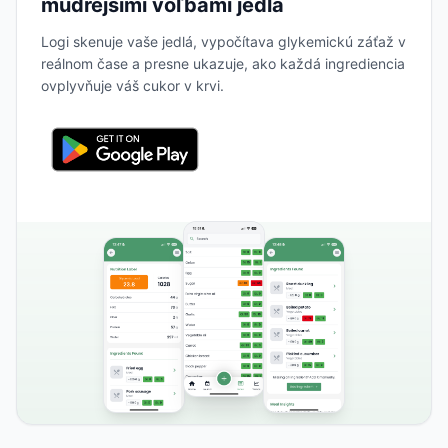
múdrejšími voľbami jedla
Logi skenuje vaše jedlá, vypočítava glykemickú záťaž v
reálnom čase a presne ukazuje, ako každá ingrediencia
ovplyvňuje váš cukor v krvi.