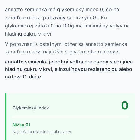
annatto semienka má glykemický index 0, čo ho
zaraďuje medzi potraviny so nízkym GI. Pri
glykemickej záťaži 0 na 100g má minimálny vplyv na
hladinu cukru v krvi.
V porovnaní s ostatnými other sa annatto semienka
zaraďuje medzi najnižšie v glykemickom indexe.
annatto semienka je dobrá voľba pre osoby sledujúce
hladinu cukru v krvi, s inzulínovou rezistenciou alebo
na low-GI diéte.
0
Glykemický Index
Nízky GI
Najlepšie pre kontrolu cukru v krvi