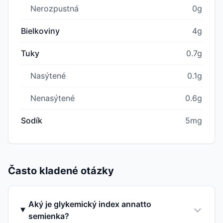
Nerozpustná
0g
Bielkoviny
4g
Tuky
0.7g
Nasýtené
0.1g
Nenasýtené
0.6g
Sodík
5mg
Často kladené otázky
Aký je glykemický index annatto
semienka?