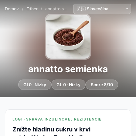
Domov
/
Other
/
annatto semienka
annatto semienka
GI 0 · Nízky
GL 0 · Nízky
Score 8/10
LOGI · SPRÁVA INZULÍNOVEJ REZISTENCIE
Znížte hladinu cukru v krvi