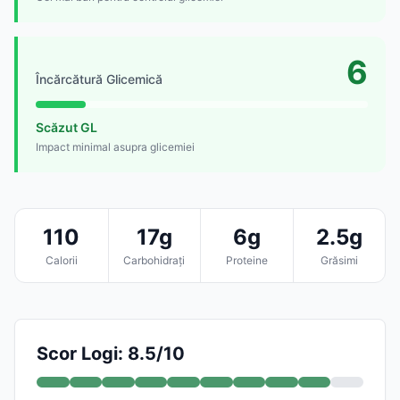
6
Încărcătură Glicemică
Scăzut GL
Impact minimal asupra glicemiei
110
17g
6g
2.5g
Calorii
Carbohidrați
Proteine
Grăsimi
Scor Logi: 8.5/10