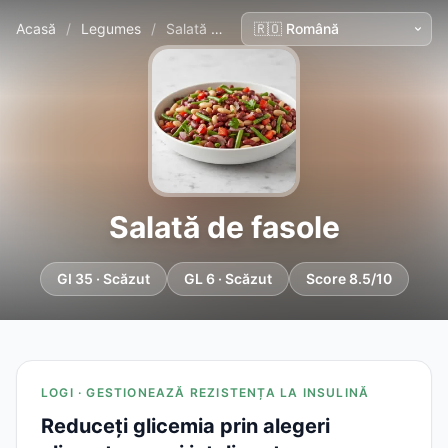
Acasă
/
Legumes
/
Salată de fasole
Salată de fasole
GI 35 · Scăzut
GL 6 · Scăzut
Score 8.5/10
LOGI · GESTIONEAZĂ REZISTENȚA LA INSULINĂ
Reduceți glicemia prin alegeri