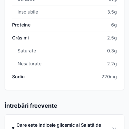
Insolubile
3.5g
Proteine
6g
Grăsimi
2.5g
Saturate
0.3g
Nesaturate
2.2g
Sodiu
220mg
Întrebări frecvente
Care este indicele glicemic al Salată de