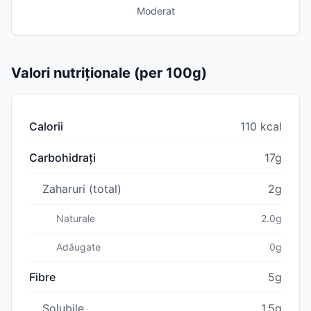
Moderat
Valori nutriționale (per 100g)
Calorii
110 kcal
Carbohidrați
17g
Zaharuri (total)
2g
Naturale
2.0g
Adăugate
0g
Fibre
5g
Solubile
1.5g