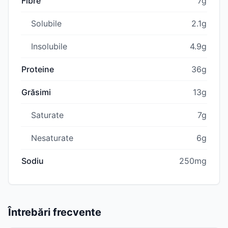
Fibre
7g
Solubile
2.1g
Insolubile
4.9g
Proteine
36g
Grăsimi
13g
Saturate
7g
Nesaturate
6g
Sodiu
250mg
Întrebări frecvente