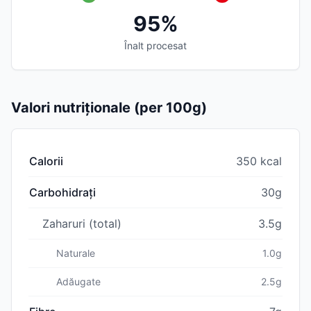
95%
Înalt procesat
Valori nutriționale (per 100g)
Calorii
350 kcal
Carbohidrați
30g
Zaharuri (total)
3.5g
Naturale
1.0g
Adăugate
2.5g