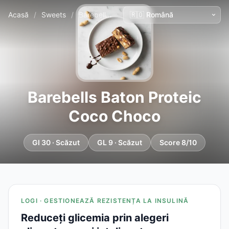
Acasă
/
Sweets
/
Barebells Baton Proteic Coco Choco
Barebells Baton Proteic
Coco Choco
GI 30 · Scăzut
GL 9 · Scăzut
Score 8/10
LOGI · GESTIONEAZĂ REZISTENȚA LA INSULINĂ
Reduceți glicemia prin alegeri