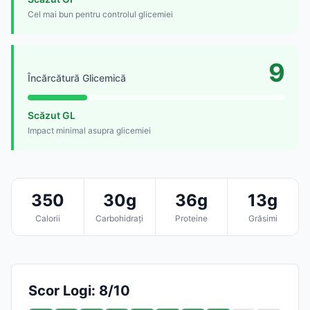
Cel mai bun pentru controlul glicemiei
9
Încărcătură Glicemică
Scăzut GL
Impact minimal asupra glicemiei
350
30g
36g
13g
Calorii
Carbohidrați
Proteine
Grăsimi
Scor Logi: 8/10