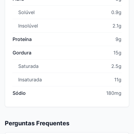
Solúvel
0.9g
Insolúvel
2.1g
Proteína
9g
Gordura
15g
Saturada
2.5g
Insaturada
11g
Sódio
180mg
Perguntas Frequentes