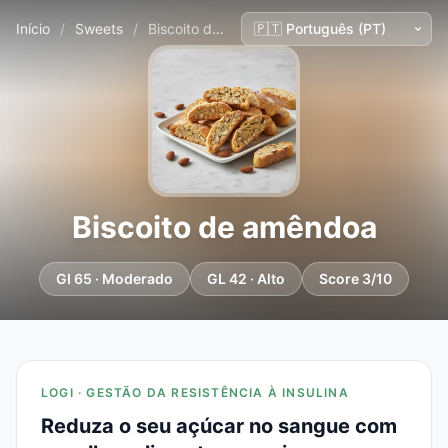
Início
/
Sweets
/
Biscoito de amêndoa
Biscoito de amêndoa
GI 65 · Moderado
GL 42 · Alto
Score 3/10
LOGI · GESTÃO DA RESISTÊNCIA À INSULINA
Reduza o seu açúcar no sangue com