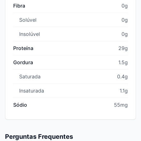
Fibra
0g
Solúvel
0g
Insolúvel
0g
Proteína
29g
Gordura
1.5g
Saturada
0.4g
Insaturada
1.1g
Sódio
55mg
Perguntas Frequentes