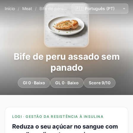
Início
/
Meat
/
Bife de peru assado sem panado
Bife de peru assado sem
panado
GI 0 · Baixo
GL 0 · Baixo
Score 9/10
LOGI · GESTÃO DA RESISTÊNCIA À INSULINA
Reduza o seu açúcar no sangue com