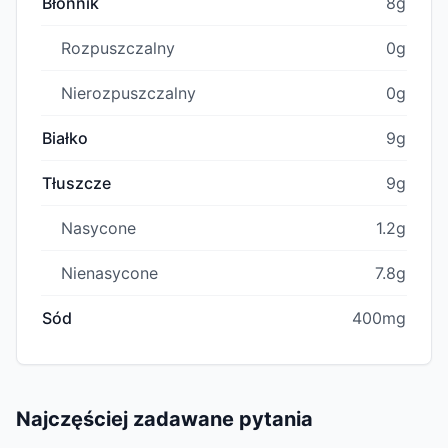
Błonnik
8g
Rozpuszczalny
0g
Nierozpuszczalny
0g
Białko
9g
Tłuszcze
9g
Nasycone
1.2g
Nienasycone
7.8g
Sód
400mg
Najczęściej zadawane pytania