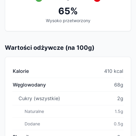
65%
Wysoko przetworzony
Wartości odżywcze (na 100g)
Kalorie
410 kcal
Węglowodany
68g
Cukry (wszystkie)
2g
Naturalne
1.5g
Dodane
0.5g