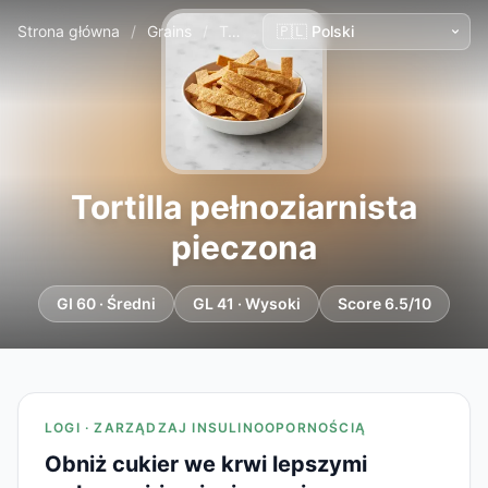
Strona główna
/
Grains
/
Tortilla pełnoziarnista pieczona
Tortilla pełnoziarnista
pieczona
GI 60 · Średni
GL 41 · Wysoki
Score 6.5/10
LOGI · ZARZĄDZAJ INSULINOOPORNOŚCIĄ
Obniż cukier we krwi lepszymi