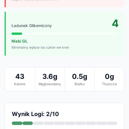
4
Ładunek Glikemiczny
Niski GL
Minimalny wpływ na cukier we krwi
43
3.6g
0.5g
0g
Kalorie
Węglowodany
Białko
Tłuszcze
Wynik Logi: 2/10