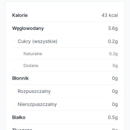
Kalorie
43 kcal
Węglowodany
3.6g
Cukry (wszystkie)
0.2g
Naturalne
0.2g
Dodane
0g
Błonnik
0g
Rozpuszczalny
0g
Nierozpuszczalny
0g
Białko
0.5g