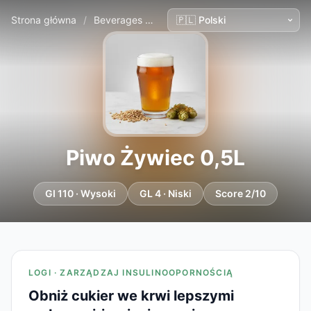
Strona główna
/
Beverages
/
Piwo Żywiec 0,5L
Piwo Żywiec 0,5L
GI 110 · Wysoki
GL 4 · Niski
Score 2/10
LOGI · ZARZĄDZAJ INSULINOOPORNOŚCIĄ
Obniż cukier we krwi lepszymi