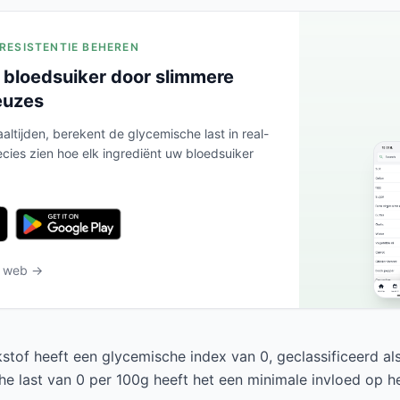
ERESISTENTIE BEHEREN
 bloedsuiker door slimmere
euzes
altijden, berekent de glycemische last in real-
ecies zien hoe elk ingrediënt uw bloedsuiker
t web →
tof heeft een glycemische index van 0, geclassificeerd als
e last van 0 per 100g heeft het een minimale invloed op he