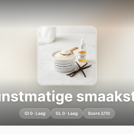
nstmatige smaaks
GI 0 · Laag
GL 0 · Laag
Score 2/10