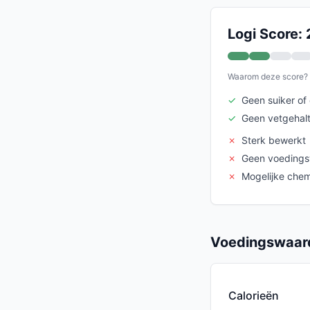
Logi Score: 
Waarom deze score?
✓
Geen suiker of 
✓
Geen vetgehal
✗
Sterk bewerkt
✗
Geen voeding
✗
Mogelijke che
Voedingswaard
Calorieën