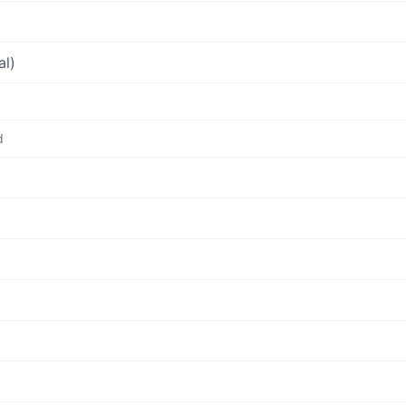
al)
d