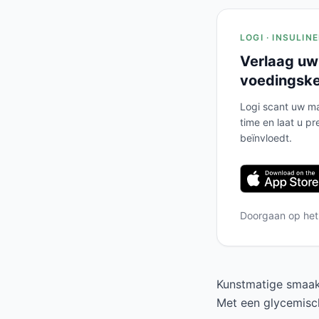
LOGI · INSULIN
Verlaag uw
voedingsk
Logi scant uw ma
time en laat u pr
beïnvloedt.
Doorgaan op he
Kunstmatige smaaks
Met een glycemisch