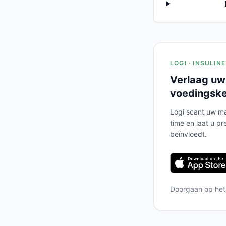
LOGI · INSULIN
Verlaag uw
voedingsk
Logi scant uw ma
time en laat u pr
beïnvloedt.
Doorgaan op he