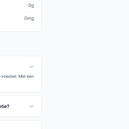
0g
0mg
I-voedsel. Met een
ntie?