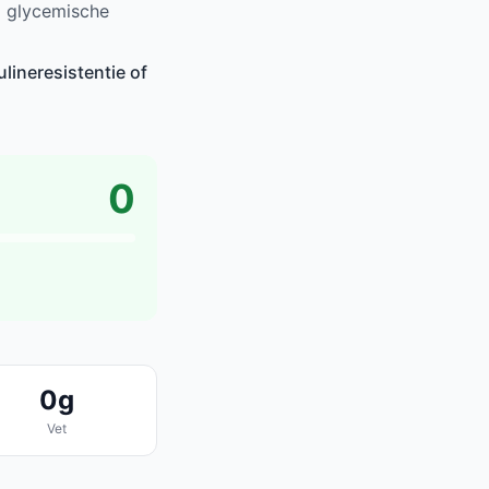
p glycemische
lineresistentie of
0
0g
Vet