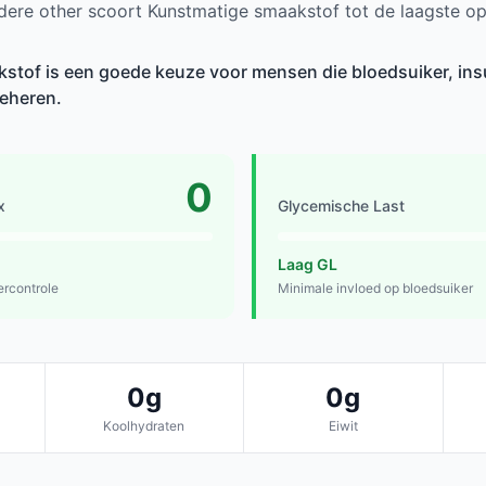
dere other scoort Kunstmatige smaakstof tot de laagste o
tof is een goede keuze voor mensen die bloedsuiker, insu
beheren.
0
x
Glycemische Last
Laag GL
ercontrole
Minimale invloed op bloedsuiker
0g
0g
Koolhydraten
Eiwit