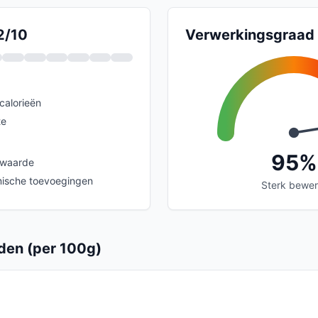
2/10
Verwerkingsgraad
calorieën
te
95%
swaarde
mische toevoegingen
Sterk bewer
en (per 100g)