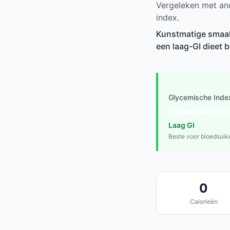
Vergeleken met an
index.
Kunstmatige smaaks
een laag-GI dieet 
Glycemische Inde
Laag GI
Beste voor bloedsuik
0
Calorieën