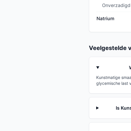
Onverzadigd
Natrium
Veelgestelde 
Kunstmatige smaak
glycemische last 
Is Kun