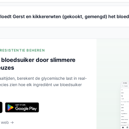
loedt Gerst en kikkererwten (gekookt, gemengd) het bloe
ERESISTENTIE BEHEREN
 bloedsuiker door slimmere
euzes
altijden, berekent de glycemische last in real-
ecies zien hoe elk ingrediënt uw bloedsuiker
t web →