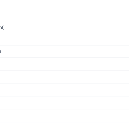
al)
d