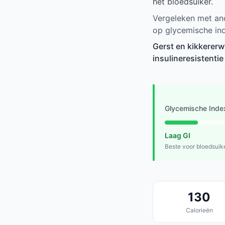
het bloedsuiker.
Vergeleken met and
op glycemische in
Gerst en kikkerer
insulineresistentie
Glycemische Inde
Laag GI
Beste voor bloedsuik
130
Calorieën