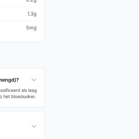
1.3g
5mg
emengd)?
sificeerd als laag
p het bloedsuiker.