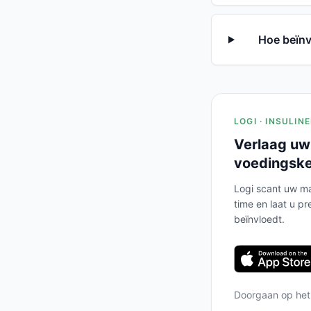
Hoe beïnv
LOGI · INSULIN
Verlaag uw
voedingsk
Logi scant uw ma
time en laat u pr
beïnvloedt.
Doorgaan op he