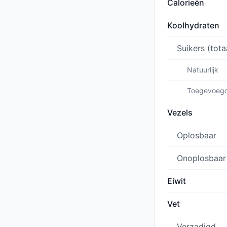
Calorieën
Koolhydraten
Suikers (tota
Natuurlijk
Toegevoeg
Vezels
Oplosbaar
Onoplosbaar
Eiwit
Vet
Verzadigd