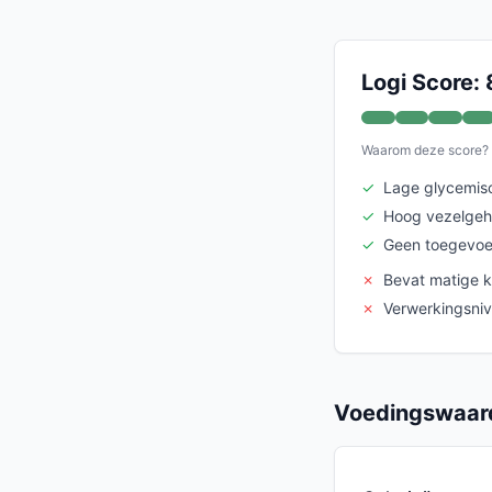
Logi Score: 
Waarom deze score?
✓
Lage glycemisc
✓
Hoog vezelgeh
✓
Geen toegevoe
✗
Bevat matige 
✗
Verwerkingsni
Voedingswaard