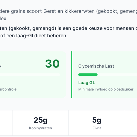
ere grains scoort Gerst en kikkererwten (gekookt, gemeng
dex.
wten (gekookt, gemengd) is een goede keuze voor mensen d
 of een laag-GI dieet beheren.
30
x
Glycemische Last
Laag GL
ercontrole
Minimale invloed op bloedsuiker
25g
5g
Koolhydraten
Eiwit