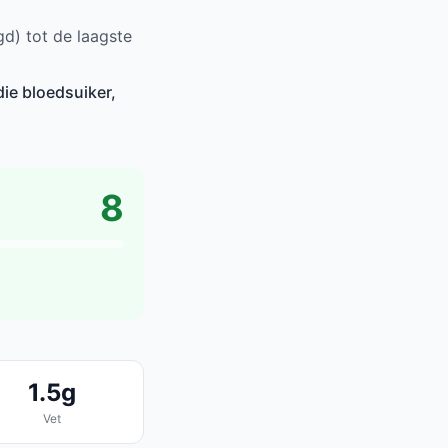
d) tot de laagste
ie bloedsuiker,
8
1.5g
Vet