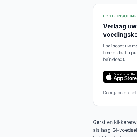
LOGI · INSULIN
Verlaag uw
voedingsk
Logi scant uw ma
time en laat u pr
beïnvloedt.
Doorgaan op he
Gerst en kikkererw
als laag GI-voedse