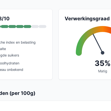
8/10
Verwerkingsgraad
he index en belasting
alte
gde suikers
35%
koolhydraten
veau onbekend
Matig
en (per 100g)