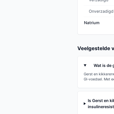
Onverzadigd
Natrium
Veelgestelde 
Wat is de
Gerst en kikkerer
GI-voedsel. Met e
Is Gerst en 
insulineresis