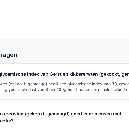
vragen
 glycemische index van Gerst en kikkererwten (gekookt, g
wten (gekookt, gemengd) heeft een glycemische index van 30, geclas
en glycemische last van 8 per 100g heeft het een minimale invloed o
kikkererwten (gekookt, gemengd) goed voor mensen met
tentie?