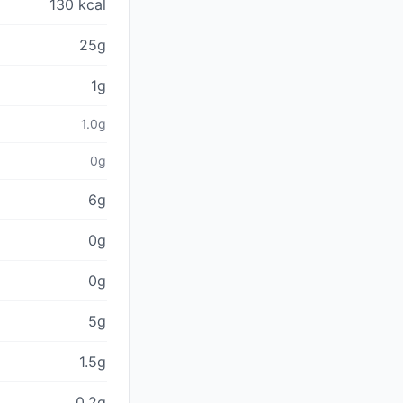
130 kcal
25g
1g
1.0g
0g
6g
0g
0g
5g
1.5g
0.2g