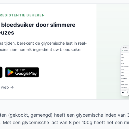
ERESISTENTIE BEHEREN
 bloedsuiker door slimmere
euzes
altijden, berekent de glycemische last in real-
ecies zien hoe elk ingrediënt uw bloedsuiker
t web →
ten (gekookt, gemengd) heeft een glycemische index van 3
l. Met een glycemische last van 8 per 100g heeft het een m