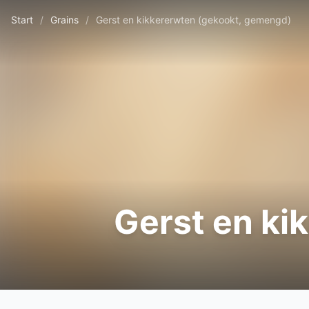
Start
/
Grains
/
Gerst en kikkererwten (gekookt, gemengd)
Gerst en ki