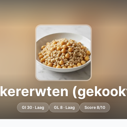
kkererwten (gekoo
GI 30 · Laag
GL 8 · Laag
Score 8/10