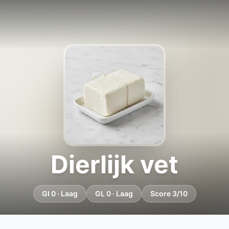
Dierlijk vet
GI 0 · Laag
GL 0 · Laag
Score 3/10