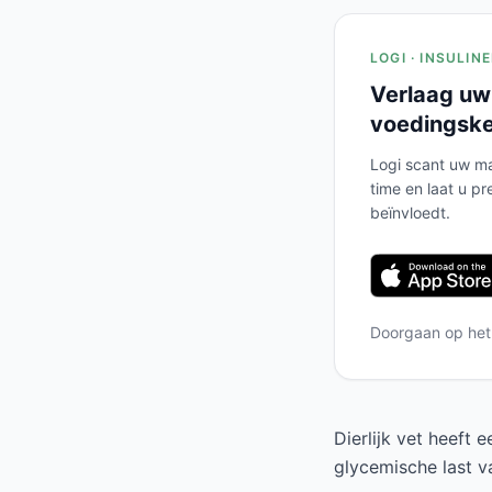
LOGI · INSULIN
Verlaag uw
voedingsk
Logi scant uw ma
time en laat u pr
beïnvloedt.
Doorgaan op he
Dierlijk vet heeft 
glycemische last v