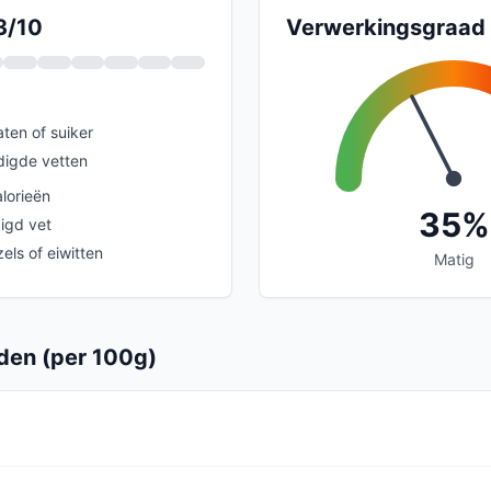
3/10
Verwerkingsgraad
ten of suiker
digde vetten
lorieën
35%
igd vet
els of eiwitten
Matig
en (per 100g)