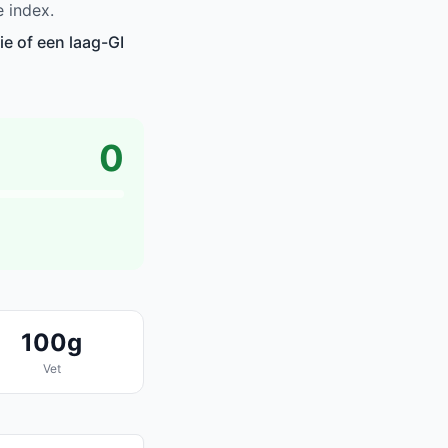
e index.
ie of een laag-GI
0
100g
Vet