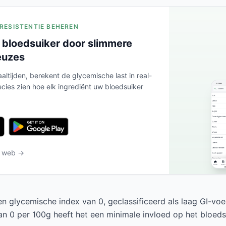
ERESISTENTIE BEHEREN
 bloedsuiker door slimmere
euzes
altijden, berekent de glycemische last in real-
ecies zien hoe elk ingrediënt uw bloedsuiker
t web →
een glycemische index van 0, geclassificeerd als laag GI-vo
an 0 per 100g heeft het een minimale invloed op het bloeds