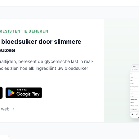
ERESISTENTIE BEHEREN
 bloedsuiker door slimmere
euzes
altijden, berekent de glycemische last in real-
ecies zien hoe elk ingrediënt uw bloedsuiker
t web →