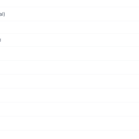
al)
d