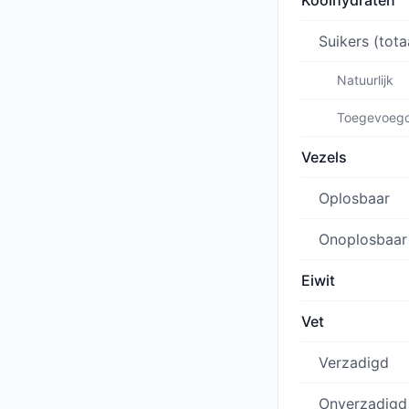
Koolhydraten
Suikers (tota
Natuurlijk
Toegevoeg
Vezels
Oplosbaar
Onoplosbaar
Eiwit
Vet
Verzadigd
Onverzadigd