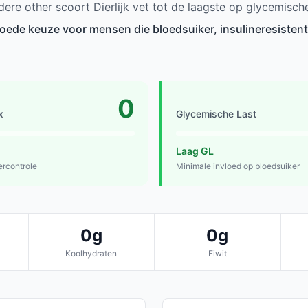
ere other scoort Dierlijk vet tot de laagste op glycemisch
 goede keuze voor mensen die bloedsuiker, insulineresistent
0
x
Glycemische Last
Laag GL
ercontrole
Minimale invloed op bloedsuiker
0g
0g
Koolhydraten
Eiwit