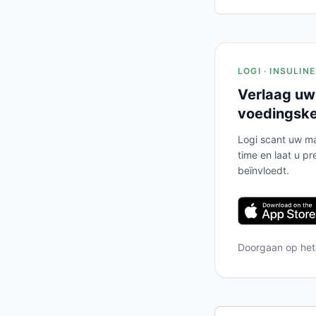
LOGI · INSULIN
Verlaag uw
voedingsk
Logi scant uw ma
time en laat u pr
beïnvloedt.
Doorgaan op he