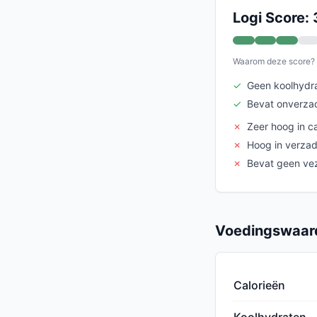
Logi Score: 
Waarom deze score?
✓
Geen koolhydra
✓
Bevat onverza
✗
Zeer hoog in ca
✗
Hoog in verzad
✗
Bevat geen vez
Voedingswaard
Calorieën