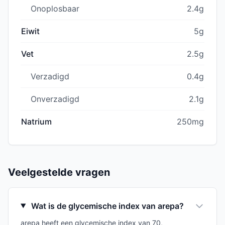
Onoplosbaar
2.4g
Eiwit
5g
Vet
2.5g
Verzadigd
0.4g
Onverzadigd
2.1g
Natrium
250mg
Veelgestelde vragen
Wat is de glycemische index van arepa?
arepa heeft een glycemische index van 70,