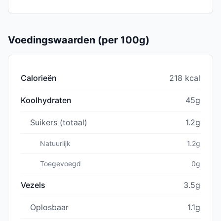
Voedingswaarden (per 100g)
Calorieën
218 kcal
Koolhydraten
45g
Suikers (totaal)
1.2g
Natuurlijk
1.2g
Toegevoegd
0g
Vezels
3.5g
Oplosbaar
1.1g