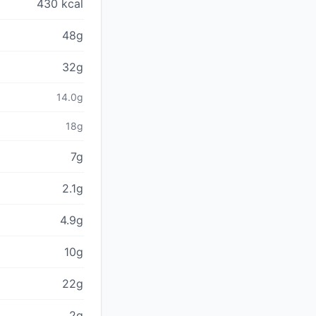
430 kcal
48g
32g
14.0g
18g
7g
2.1g
4.9g
10g
22g
2g