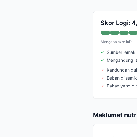
Skor Logi: 4
Mengapa skor ini?
✓
Sumber lemak s
✓
Mengandungi 
✗
Kandungan gul
✗
Beban glisemi
✗
Bahan yang di
Maklumat nutri