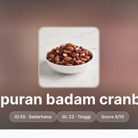
puran badam cranb
GI 55 · Sederhana
GL 22 · Tinggi
Score 4/10