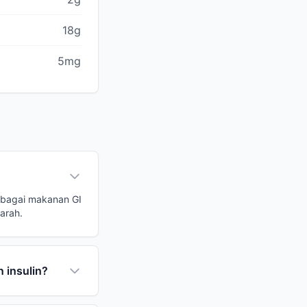
18g
5mg
ebagai makanan GI
arah.
 insulin?