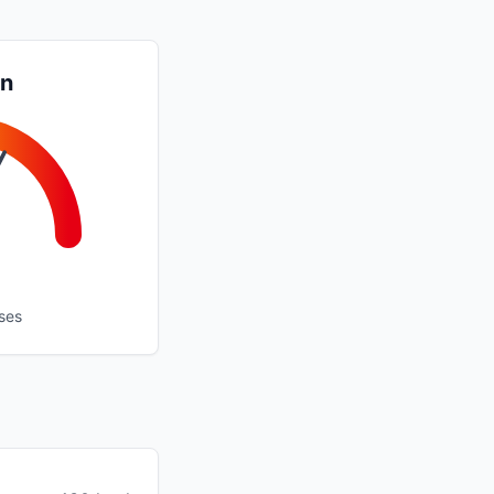
an
ses