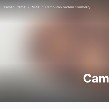
Laman utama
/
Nuts
/
Campuran badam cranberry
Cam