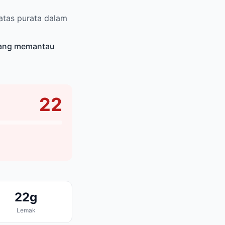
atas purata dalam
yang memantau
22
22g
Lemak