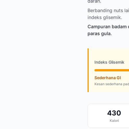
darah.
Berbanding nuts l
indeks glisemik.
Campuran badam cr
paras gula.
Indeks Glisemik
Sederhana GI
Kesan sederhana pad
430
Kalori