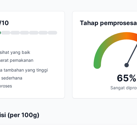
/10
Tahap pemproses
ihat yang baik
serat pemakanan
a tambahan yang tinggi
65%
k sederhana
proses
Sangat dipro
si (per 100g)