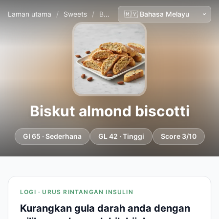
Laman utama
/
Sweets
/
Biskut almond biscotti
Biskut almond biscotti
GI 65 · Sederhana
GL 42 · Tinggi
Score 3/10
LOGI · URUS RINTANGAN INSULIN
Kurangkan gula darah anda dengan