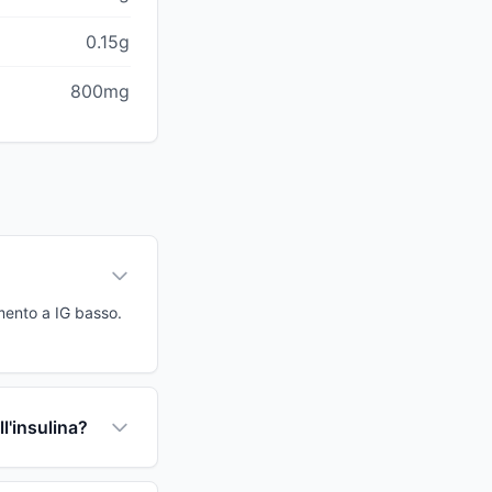
0.15g
800mg
imento a IG basso.
l'insulina?