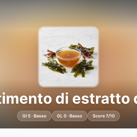
imento di estratto 
GI 5 · Basso
GL 0 · Basso
Score 7/10