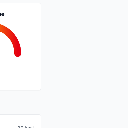
ne
30 kcal