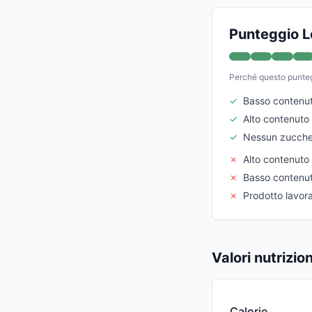
Punteggio L
Perché questo punte
✓
Basso contenut
✓
Alto contenuto 
✓
Nessun zucche
✗
Alto contenuto 
✗
Basso contenut
✗
Prodotto lavor
Valori nutrizio
Calorie