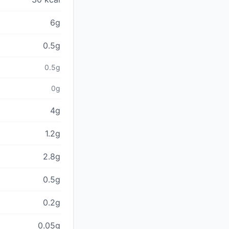
6g
0.5g
0.5g
0g
4g
1.2g
2.8g
0.5g
0.2g
0.05g