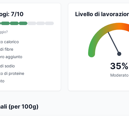
ogi: 7/10
Livello di lavorazio
ggio?
o calorico
di fibre
ro aggiunto
35%
di sodio
o di proteine
Moderato
ato
nali (per 100g)