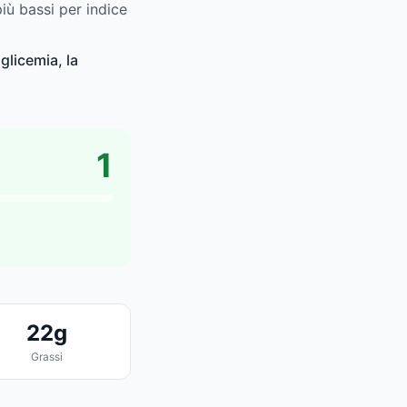
iù bassi per indice
glicemia, la
1
22g
Grassi