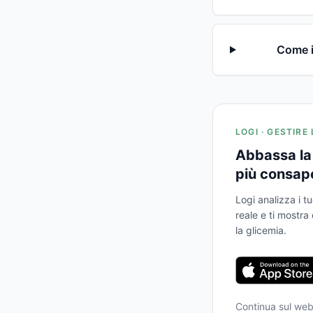
Come i
LOGI · GESTIRE
Abbassa la 
più consap
Logi analizza i tu
reale e ti mostr
la glicemia.
Continua sul we