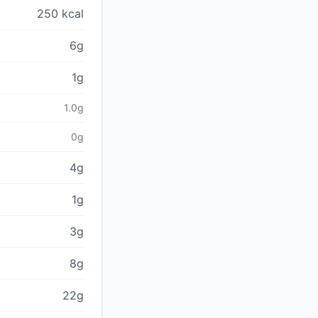
250 kcal
6g
1g
1.0g
0g
4g
1g
3g
8g
22g