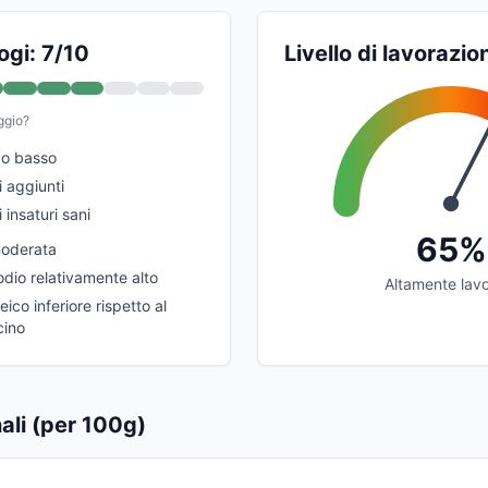
ogi: 7/10
Livello di lavorazio
ggio?
co basso
 aggiunti
 insaturi sani
65%
moderata
dio relativamente alto
Altamente lav
ico inferiore rispetto al
cino
nali (per 100g)