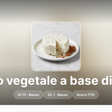
 vegetale a base d
GI 15 · Basso
GL 1 · Basso
Score 7/10