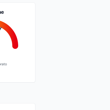
ne
orato