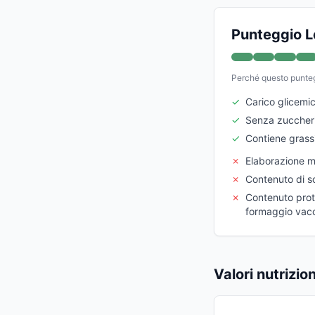
Punteggio L
Perché questo punte
✓
Carico glicemi
✓
Senza zuccheri
✓
Contiene grassi
✗
Elaborazione 
✗
Contenuto di so
✗
Contenuto prote
formaggio vac
Valori nutrizio