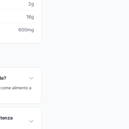
2g
18g
600mg
le?
a come alimento a
stenza