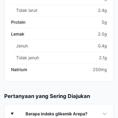
Tidak larut
2.4g
Protein
5g
Lemak
2.5g
Jenuh
0.4g
Tidak jenuh
2.1g
Natrium
250mg
Pertanyaan yang Sering Diajukan
Berapa indeks glikemik Arepa?