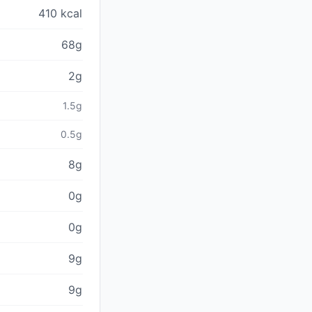
410 kcal
68g
2g
1.5g
0.5g
8g
0g
0g
9g
9g