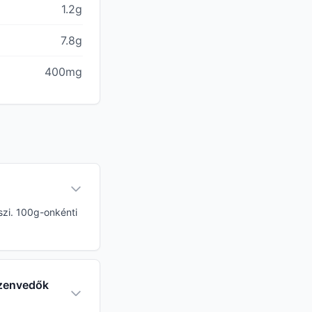
1.2g
7.8g
400mg
eszi. 100g-onkénti
 szenvedők