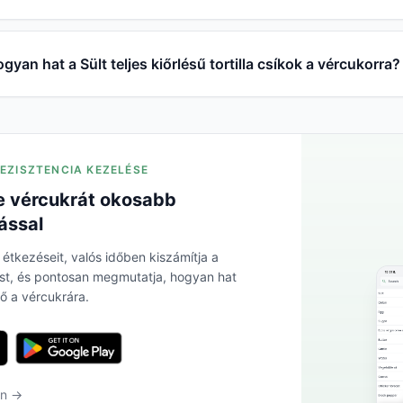
gyan hat a Sült teljes kiőrlésű tortilla csíkok a vércukorra?
REZISZTENCIA KEZELÉSE
 vércukrát okosabb
ással
 étkezéseit, valós időben kiszámítja a
ést, és pontosan megmutatja, hogyan hat
ő a vércukrára.
en →