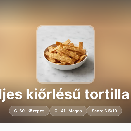
ljes kiőrlésű tortill
GI 60 · Közepes
GL 41 · Magas
Score 6.5/10