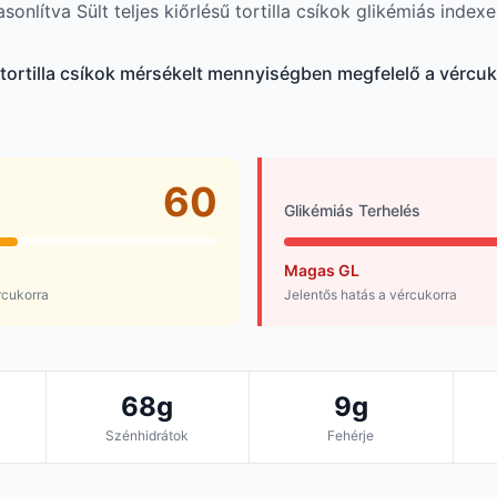
onlítva Sült teljes kiőrlésű tortilla csíkok glikémiás indexe
ű tortilla csíkok mérsékelt mennyiségben megfelelő a vércuk
60
Glikémiás Terhelés
Magas GL
rcukorra
Jelentős hatás a vércukorra
68g
9g
Szénhidrátok
Fehérje