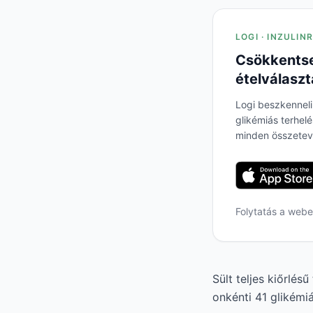
LOGI · INZULIN
Csökkentse
ételválaszt
Logi beszkenneli
glikémiás terhel
minden összetev
Folytatás a web
Sült teljes kiőrlés
onkénti 41 glikémiá