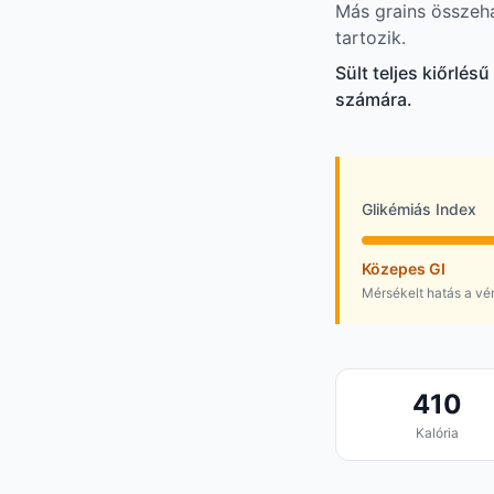
Más grains összehas
tartozik.
Sült teljes kiőrlés
számára.
Glikémiás Index
Közepes GI
Mérsékelt hatás a vé
410
Kalória