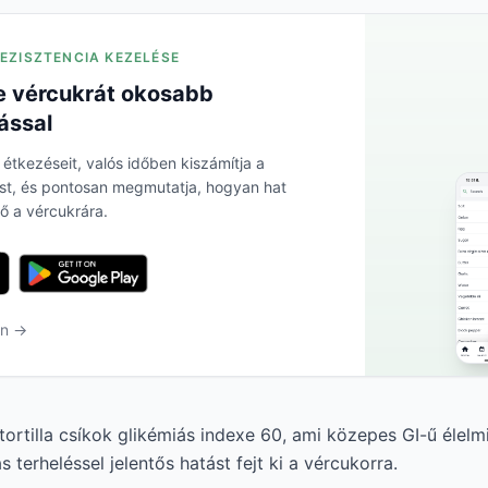
REZISZTENCIA KEZELÉSE
 vércukrát okosabb
ással
 étkezéseit, valós időben kiszámítja a
ést, és pontosan megmutatja, hogyan hat
ő a vércukrára.
en →
ű tortilla csíkok glikémiás indexe 60, ami közepes GI-ű élelm
s terheléssel jelentős hatást fejt ki a vércukorra.