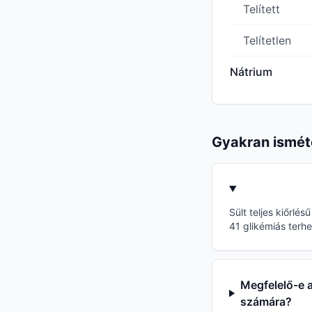
Telített
Telítetlen
Nátrium
Gyakran ismét
Sült teljes kiőrlé
41 glikémiás terhel
Megfelelő-e a
számára?