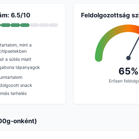
ám: 6.5/10
Feldolgozottság sz
?
artalom, mint a
chipsetekben
ír a sütés miatt
ű gabona tápanyagok
65%
iumtartalom
Erősen feldolg
dolgozott snack
émiás terhelés
00g-onként)