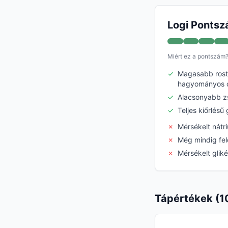
Logi Pontsz
Miért ez a pontszám
✓
Magasabb rostt
hagyományos 
✓
Alacsonyabb zs
✓
Teljes kiőrlés
✗
Mérsékelt nátr
✗
Még mindig fel
✗
Mérsékelt glik
Tápértékek (1