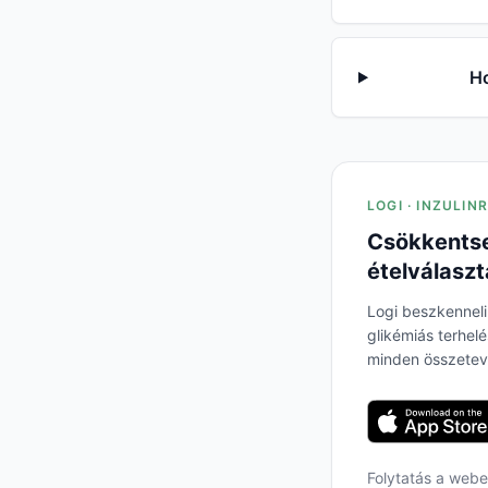
Ho
LOGI · INZULIN
Csökkentse
ételválaszt
Logi beszkenneli
glikémiás terhel
minden összetev
Folytatás a web