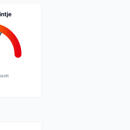
intje
ozott