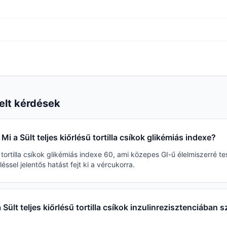
elt kérdések
Mi a Sült teljes kiőrlésű tortilla csíkok glikémiás indexe?
sű tortilla csíkok glikémiás indexe 60, ami közepes GI-ű élelmiszerré t
éssel jelentős hatást fejt ki a vércukorra.
 Sült teljes kiőrlésű tortilla csíkok inzulinrezisztenciában