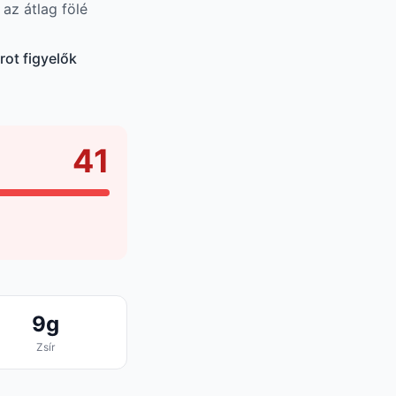
 az átlag fölé
rot figyelők
41
9g
Zsír