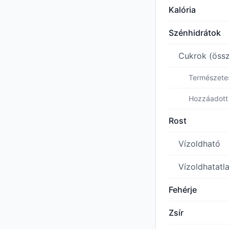
Kalória
Szénhidrátok
Cukrok (öss
Természete
Hozzáadott
Rost
Vízoldható
Vízoldhatatl
Fehérje
Zsír