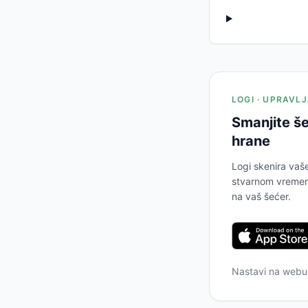
LOGI · UPRAVL
Smanjite še
hrane
Logi skenira vaš
stvarnom vremenu
na vaš šećer.
Nastavi na web