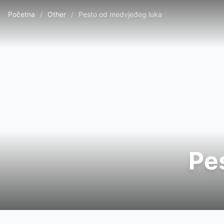
Početna
/
Other
/
Pesto od medvjeđeg luka
Pe