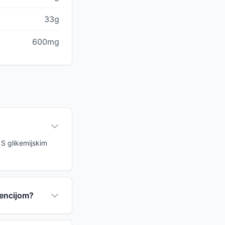
33g
600mg
 S glikemijskim
tencijom?