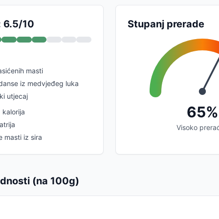
: 6.5/10
Stupanj prerade
asićenih masti
idanse iz medvjeđeg luka
ki utjecaj
65%
kalorija
trija
Visoko prera
 masti iz sira
ednosti (na 100g)