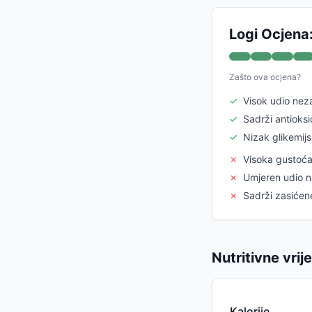
Logi Ocjena
Zašto ova ocjena?
✓
Visok udio nez
✓
Sadrži antioks
✓
Nizak glikemijs
✗
Visoka gustoća 
✗
Umjeren udio na
✗
Sadrži zasićene
Nutritivne vrij
Kalorije