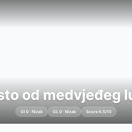
sto od medvjeđeg l
GI 0 · Nizak
GL 0 · Nizak
Score 6.5/10