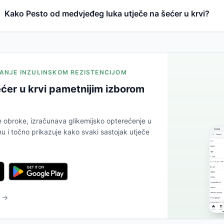
Kako Pesto od medvjeđeg luka utječe na šećer u krvi?
JANJE INZULINSKOM REZISTENCIJOM
ćer u krvi pametnijim izborom
e obroke, izračunava glikemijsko opterećenje u
 i točno prikazuje kako svaki sastojak utječe
u →