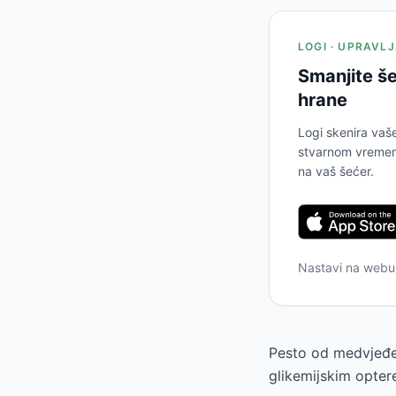
LOGI · UPRAVL
Smanjite še
hrane
Logi skenira vaš
stvarnom vremenu
na vaš šećer.
Nastavi na web
Pesto od medvjeđeg
glikemijskim opter