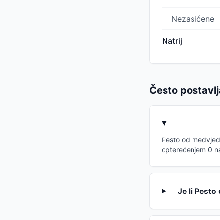
Nezasićene
Natrij
Često postavlj
Pesto od medvjeđeg
opterećenjem 0 na
Je li Pesto