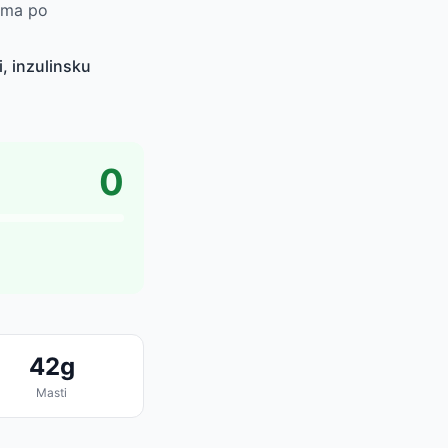
žima po
, inzulinsku
0
42g
Masti