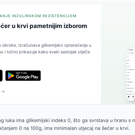
JANJE INZULINSKOM REZISTENCIJOM
ćer u krvi pametnijim izborom
e obroke, izračunava glikemijsko opterećenje u
 i točno prikazuje kako svaki sastojak utječe
u →
 luka ima glikemijski indeks 0, što ga svrstava u hranu s n
ećenjem 0 na 100g, ima minimalan utjecaj na šećer u krvi.