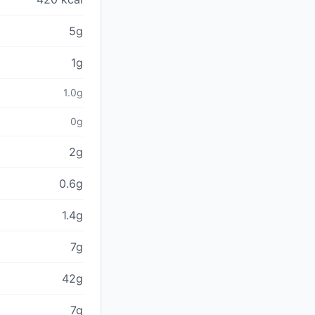
5g
1g
1.0g
0g
2g
0.6g
1.4g
7g
42g
7g