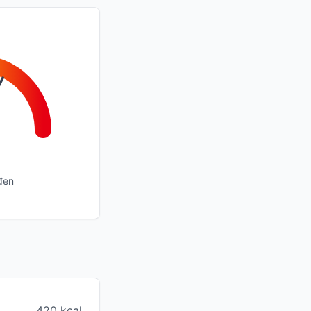
đen
420 kcal