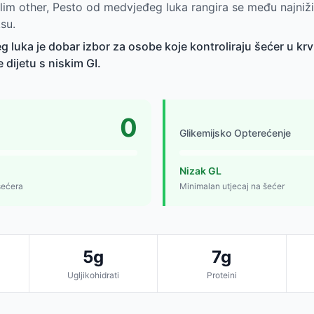
lim other, Pesto od medvjeđeg luka rangira se među najni
su.
 luka je dobar izbor za osobe koje kontroliraju šećer u krvi
e dijetu s niskim GI.
0
Glikemijsko Opterećenje
Nizak GL
šećera
Minimalan utjecaj na šećer
5g
7g
Ugljikohidrati
Proteini